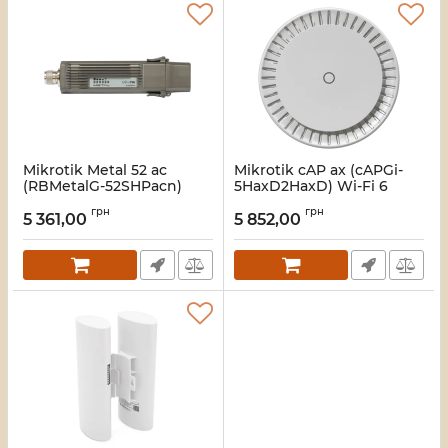
Mikrotik Metal 52 ac
Mikrotik cAP ax (cAPGi-
(RBMetalG-52SHPacn)
5HaxD2HaxD) Wi-Fi 6
Точка доступу
Точка доступу
грн
грн
5 361,00
5 852,00
Артикул:
16_109945
Артикул:
16_109943