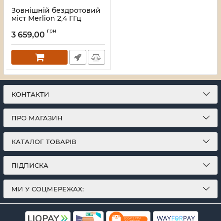
Зовнішній бездротовий
міст Merlion 2,4 ГГц
300Mb, відстань до 3км,
грн
DC12-24V, POE 24V, 2xRJ45
3 659,00
Артикул:
41752
КОНТАКТИ
ПРО МАГАЗИН
КАТАЛОГ ТОВАРІВ
ПІДПИСКА
МИ У СОЦМЕРЕЖАХ: