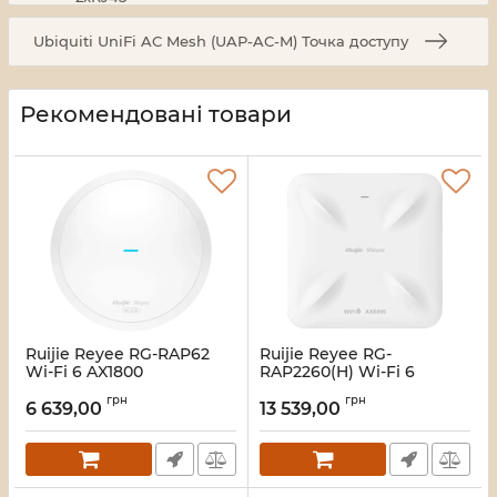
Ubiquiti UniFi AC Mesh (UAP-AC-M) Точка доступу
Рекомендовані товари
Ruijie Reyee RG-RAP62
Ruijie Reyee RG-
Wi-Fi 6 AX1800
RAP2260(H) Wi-Fi 6
дводіапазонна Точка
AX6000 Multi-G Точка
грн
грн
доступу
доступу
6 639,00
13 539,00
Артикул:
16_116952
Артикул:
16_111897