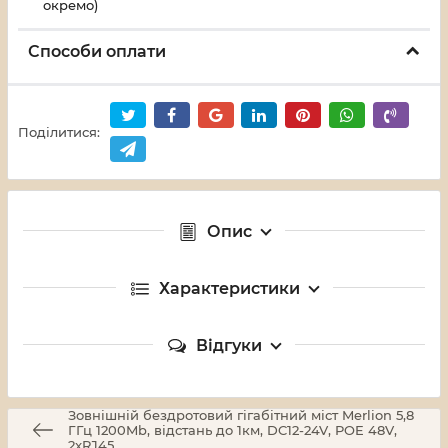
окремо)
Способи оплати
Поділитися:
Опис
Характеристики
Відгуки
Зовнішній бездротовий гігабітний міст Merlion 5,8
ГГц 1200Mb, відстань до 1км, DC12-24V, POE 48V,
2xRJ45