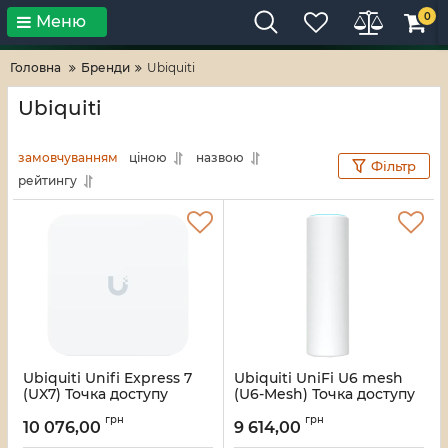
0
Меню
Тільки високі технології!
RV-ZAFT
Головна
Бренди
Ubiquiti
Ubiquiti
замовчуванням
ціною
назвою
Фільтр
рейтингу
Ubiquiti Unifi Express 7
Ubiquiti UniFi U6 mesh
(UX7) Точка доступу
(U6-Mesh) Точка доступу
Артикул:
16_118262
Артикул:
16_118255
грн
грн
10 076,00
9 614,00