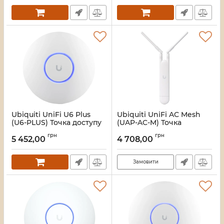
Ubiquiti UniFi U6 Plus
Ubiquiti UniFi AC Mesh
(U6-PLUS) Точка доступу
(UAP-AC-M) Точка
доступу
Артикул:
16_118254
грн
грн
5 452,00
4 708,00
Артикул:
16_118253
Замовити