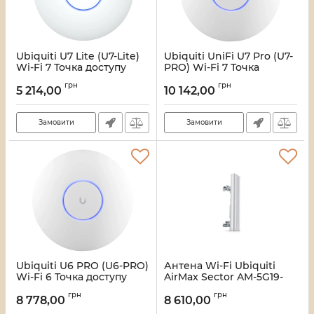
Ubiquiti U7 Lite (U7-Lite)
Ubiquiti UniFi U7 Pro (U7-
Wi-Fi 7 Точка доступу
PRO) Wi-Fi 7 Точка
доступу
Артикул:
16_118250
грн
грн
5 214,00
10 142,00
Артикул:
16_118271
Замовити
Замовити
Ubiquiti U6 PRO (U6-PRO)
Антена Wi-Fi Ubiquiti
Wi-Fi 6 Точка доступу
AirMax Sector AM-5G19-
120 Ubiquiti 16972
Артикул:
16_118251
грн
грн
8 778,00
8 610,00
Артикул:
21_11791/16972