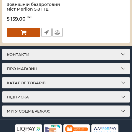
Зовнішній бездротовий
міст Merlion 5,8 ГГц
1200Мб, відстань до 5км,
грн
DC12-24V, POE 24V, 2xRJ45
5 159,00
Артикул:
41755
КОНТАКТИ
ПРО МАГАЗИН
КАТАЛОГ ТОВАРІВ
ПІДПИСКА
МИ У СОЦМЕРЕЖАХ: