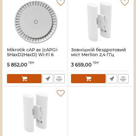
Mikrotik cAP ax (cAPGi-
Зовнішній бездротовий
5HaxD2HaxD) Wi-Fi 6
міст Merlion 2,4 ГГц
Точка доступу
300Mb, відстань до 3км,
грн
грн
DC12-24V, POE 24V, 2xRJ45
5 852,00
3 659,00
Артикул:
16_109943
Артикул:
41752