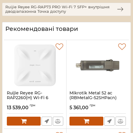
Ruijie Reyee RG-RAP73 PRO Wi-Fi 7 SFP+ внутрішня
дводіапазонна Точка доступу
Рекомендовані товари
Ruijie Reyee RG-
Mikrotik Metal 52 ac
RAP2260(H) Wi-Fi 6
(RBMetalG-52SHPacn)
AX6000 Multi-G Точка
Точка доступу
грн
грн
доступу
13 539,00
5 361,00
Артикул:
16_109945
Артикул:
16_111897