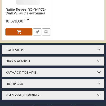
Ruijie Reyee RG-RAP72-
Wall Wi-Fi 7 внутрішня
дводіапазонна Точка
грн
доступу
10 579,00
Артикул:
16_118226
КОНТАКТИ
ПРО МАГАЗИН
КАТАЛОГ ТОВАРІВ
ПІДПИСКА
МИ У СОЦМЕРЕЖАХ: