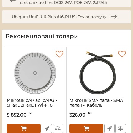
відстань до 1км, DC12-24V, POE 24V, 2xRJ45
Ubiquiti UniFi U6 Plus (U6-PLUS) Точка доступу
Рекомендовані товари
Mikrotik cAP ax (cAPGi-
MikroTik SMA папа - SMA
5HaxD2HaxD) Wi-Fi 6
папа 1м Кабель
Точка доступу
Артикул:
16_120017
грн
грн
5 852,00
326,00
Артикул:
16_109943