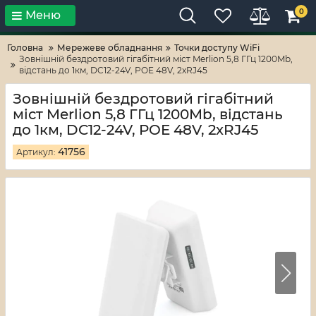
0
Меню
Тільки високі технології!
RV-ZAFT
Головна
Мережеве обладнання
Точки доступу WiFi
Зовнішній бездротовий гігабітний міст Merlion 5,8 ГГц 1200Mb,
відстань до 1км, DC12-24V, POE 48V, 2xRJ45
Зовнішній бездротовий гігабітний
міст Merlion 5,8 ГГц 1200Mb, відстань
до 1км, DC12-24V, POE 48V, 2xRJ45
41756
Артикул: