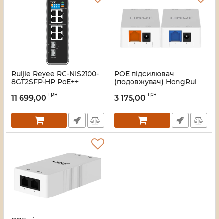
Ruijie Reyee RG-NIS2100-
POE підсилювач
8GT2SFP-HP PoE++
(подовжувач) HongRui
Комутатор 10 портів
HR-PE08-SV(IPC)
грн
грн
керований
11 699,00
3 175,00
Артикул:
19_000057284
Артикул:
16_114857