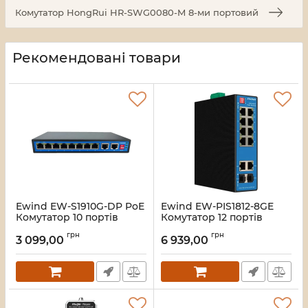
Комутатор HongRui HR-SWG0080-M 8-ми портовий
Рекомендовані товари
Ewind EW-S1910G-DP PoE
Ewind EW-PIS1812-8GE
Комутатор 10 портів
Комутатор 12 портів
некерований
некерований
грн
грн
3 099,00
6 939,00
Артикул:
16_119576
Артикул:
16_117942