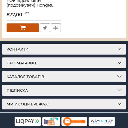
POE підсилювач
(подовжувач) HongRui
HR-AFR-21+
грн
877,00
Артикул:
19_000056482
КОНТАКТИ
ПРО МАГАЗИН
КАТАЛОГ ТОВАРІВ
ПІДПИСКА
МИ У СОЦМЕРЕЖАХ: