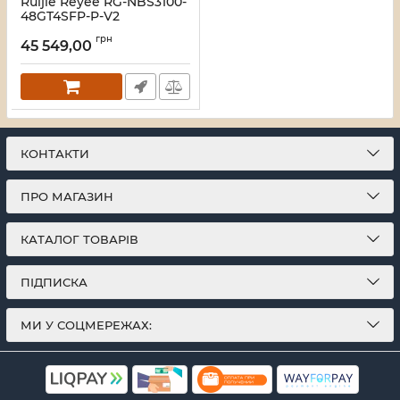
Ruijie Reyee RG-NBS3100-
48GT4SFP-P-V2
Комутатор 48 портів
грн
керований
45 549,00
Артикул:
16_119674
КОНТАКТИ
ПРО МАГАЗИН
КАТАЛОГ ТОВАРІВ
ПІДПИСКА
МИ У СОЦМЕРЕЖАХ: