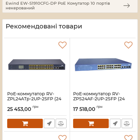
Ewind EW-S1910CFG-DP PoE Комутатор 10 портів
некерований
Рекомендовані товари
PoE-коммутатор RV-
PoE-коммутатор RV-
ZPL24ATp-2UP-2SFP (24
ZPS24AF-2UP-2SFP (24
порта + 2 UpLink + 2 SFP),
порта + 2 UpLink + 2 SFP)
грн
грн
повышенной мощности,
25 453,00
17 518,00
Артикул:
A000280
с LCD-дисплеем
Артикул:
A000281