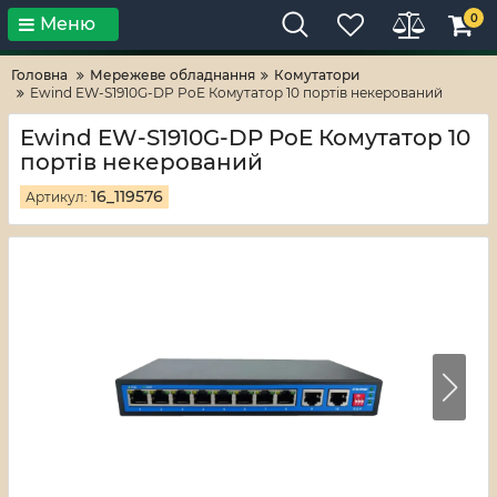
0
Меню
Тільки високі технології!
RV-ZAFT
Головна
Мережеве обладнання
Комутатори
Ewind EW-S1910G-DP PoE Комутатор 10 портів некерований
Ewind EW-S1910G-DP PoE Комутатор 10
портів некерований
16_119576
Артикул: