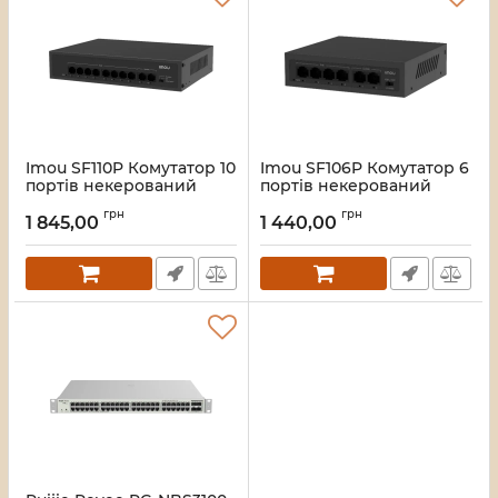
Imou SF110P Комутатор 10
Imou SF106P Комутатор 6
портів некерований
портів некерований
Артикул:
16_119588
Артикул:
16_119587
грн
грн
1 845,00
1 440,00