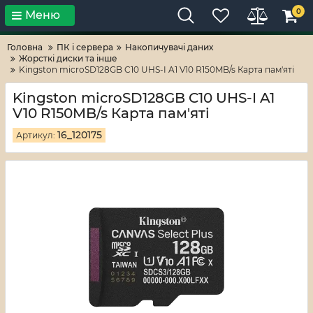
0
Меню
Тільки високі технології!
RV-ZAFT
Головна
ПК і сервера
Накопичувачі даних
Жорсткі диски та інше
Kingston microSD128GB C10 UHS-I A1 V10 R150MB/s Карта пам'яті
Kingston microSD128GB C10 UHS-I A1
V10 R150MB/s Карта пам'яті
16_120175
Артикул: