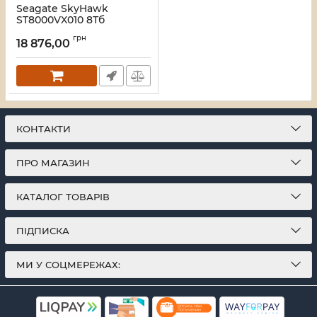
Seagate SkyHawk
ST8000VX010 8Тб
Жорсткий диск
грн
внутрішній
18 876,00
Артикул:
16_120377
КОНТАКТИ
ПРО МАГАЗИН
КАТАЛОГ ТОВАРІВ
ПІДПИСКА
МИ У СОЦМЕРЕЖАХ: