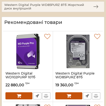
Western Digital Purple WD85PURZ 8Тб Жорсткий
диск внутрішній
Рекомендовані товари
Western Digital
Western Digital Purple
WD102PURP 10Тб
WD85PURZ 8Тб
Жорсткий диск
Жорсткий диск
грн
грн
внутрішній
внутрішній
22 880,00
19 360,00
Артикул:
16_116783
Артикул:
16_114929