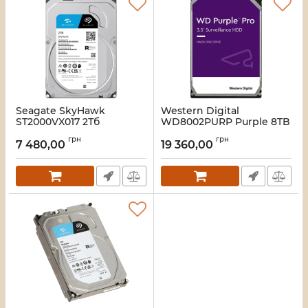
Seagate SkyHawk
Western Digital
ST2000VX017 2Тб
WD8002PURP Purple 8TB
Жорсткий диск
Жорсткий диск
грн
грн
внутрішній
7 480,00
19 360,00
Артикул:
16_120836
Артикул:
16_120941