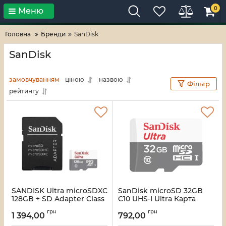
0
Меню
Тільки високі технології!
RV-ZAFT
Головна
Бренди
SanDisk
SanDisk
замовчуванням
ціною
назвою
Фільтр
рейтингу
SANDISK Ultra microSDXC
SanDisk microSD 32GB
128GB + SD Adapter Class
C10 UHS-I Ultra Карта
10 UHS-I Карта пам'яті
пам'яті
грн
грн
1 394,00
792,00
Артикул:
16_119922
Артикул:
16_119689