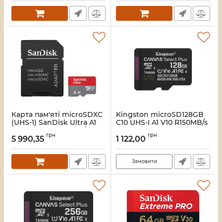
Артикул:
7_49327
Карта пам'яті microSDXC
Kingston microSD128GB
(UHS-1) SanDisk Ultra A1
C10 UHS-I A1 V10 R150MB/s
1TB class 10 (R150MB/s)
Карта пам'яті
грн
грн
(adapter SD) (SDSQUAC-
5 990,35
1 122,00
Артикул:
16_120175
1T00-GN6MA)
Артикул:
7_46879
Замовити