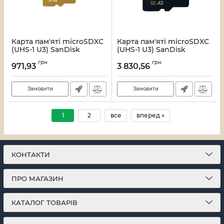
Карта пам'яті microSDXC
Карта пам'яті microSDXC
(UHS-1 U3) SanDisk
(UHS-1 U3) SanDisk
Extreme A2 128Gb class 10
Extreme Pro A2 512Gb
грн
грн
V30 (R190MB/s,W90MB/s)
class 10 V30
971,93
3 830,56
(adapter SD) (SDSQXAA-
(R200MB/s,W140MB/s)
128G-GN6MA)
(adapter) (SDSQXCD-
512G-GN6MA)
Замовити
Замовити
Артикул:
7_28132
Артикул:
7_22615
1
2
все
вперед »
КОНТАКТИ
ПРО МАГАЗИН
КАТАЛОГ ТОВАРІВ