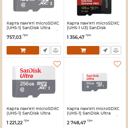
Карта пам'яті microSDXC
Карта пам'яті microSDXC
(UHS-1) SanDisk Ultra
(UHS-1 U3) SanDisk
128Gb class 10 A1 (100Mb/s)
Extreme Pro A2 128Gb
грн
грн
(adapter SD) (SDSQUNR-
class 10 V30
757,03
1 356,47
128G-GN3MA)
(R200MB/s,W90MB/s)
(adapter) (SDSQXCD-
Артикул:
7_14085
128G-GN6MA)
Артикул:
7_22613
Карта пам'яті microSDXC
Карта пам'яті microSDXC
(UHS-1) SanDisk Ultra
(UHS-1) SanDisk Ultra
256Gb class 10 A1
512Gb class 10 A1 (100Mb/s)
грн
грн
(100Mb/s) (SDSQUNR-
(SDSQUNR-512G-GN3MN)
1 221,22
2 748,47
256G-GN3MN)
Артикул:
7_55417