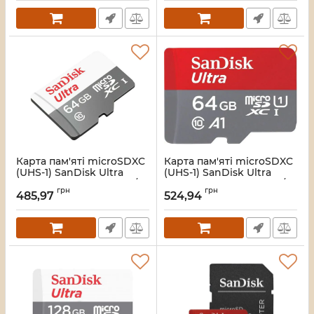
Артикул:
7_61658
Карта пам'яті microSDXC
Карта пам'яті microSDXC
(UHS-1) SanDisk Ultra
(UHS-1) SanDisk Ultra
64Gb class 10 A1 (100Mb/s)
64Gb class 10 A1 (140Mb/s)
грн
грн
(SDSQUNR-064G-GN3MN)
(adapter SD) Imaging
485,97
524,94
Packaging (SDSQUAB-
Артикул:
7_12321
064G-GN6IA)
Артикул:
7_49324