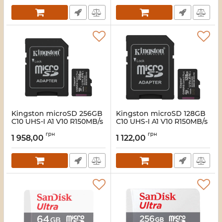
Kingston microSD 256GB
Kingston microSD 128GB
C10 UHS-I A1 V10 R150MB/s
C10 UHS-I A1 V10 R150MB/s
+ SD Карта пам'яті
+ SD Карта пам'яті
грн
грн
1 958,00
1 122,00
Артикул:
16_118831
Артикул:
16_118829