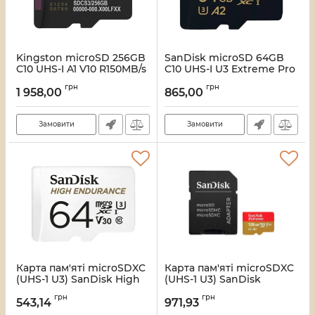
Kingston microSD 256GB
SanDisk microSD 64GB
C10 UHS-I A1 V10 R150MB/s
C10 UHS-I U3 Extreme Pro
Карта пам'яті
V30 + SD Карта пам'яті
грн
грн
1 958,00
865,00
Артикул:
16_118830
Артикул:
16_118828
Замовити
Замовити
Карта пам'яті microSDXC
Карта пам'яті microSDXC
(UHS-1 U3) SanDisk High
(UHS-1 U3) SanDisk
Endurance 64Gb class 10
Extreme For Action Cams
грн
грн
V30 (100Mb/s) (adapterSD)
and Drones A2 128Gb
543,14
971,93
(SDSQQNR-064G-GN6IA)
class 10 V30