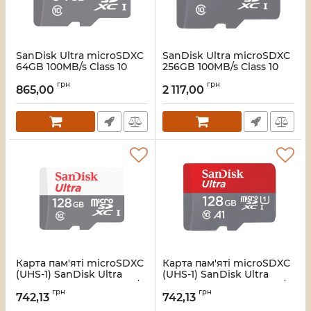
SanDisk Ultra microSDXC
SanDisk Ultra microSDXC
64GB 100MB/s Class 10
256GB 100MB/s Class 10
UHS-I Карта пам’яті
UHS-I Модуль флеш-
грн
грн
пам'яті
865,00
2 117,00
Артикул:
16_110984
Артикул:
16_110339
Карта пам'яті microSDXC
Карта пам'яті microSDXC
(UHS-1) SanDisk Ultra
(UHS-1) SanDisk Ultra
128Gb class 10 A1 (100Mb/s)
128Gb class 10 A1 (100Mb/s)
грн
грн
(4x6 pack size)
(SDSQUNR-128G-GN6MN)
742,13
742,13
(SDSQUNR-128G-GN3MN)
Артикул:
7_12322