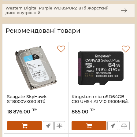
Western Digital Purple WD85PURZ 8Тб Жорсткий
диск внутрішній
Рекомендовані товари
Seagate SkyHawk
Kingston microSD64GB
ST8000VX010 8Тб
C10 UHS-I A1 V10 R100MB/s
Жорсткий диск
Карта пам'яті
грн
грн
внутрішній
18 876,00
865,00
Артикул:
16_119265
Артикул:
16_120377