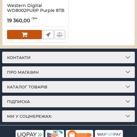
Western Digital
WD8002PURP Purple 8TB
Жорсткий диск
грн
19 360,00
Артикул:
16_120836
КОНТАКТИ
ПРО МАГАЗИН
КАТАЛОГ ТОВАРІВ
ПІДПИСКА
МИ У СОЦМЕРЕЖАХ: