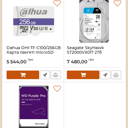
Dahua DHI-TF-C100/256GB
Seagate SkyHawk
Карта пам'яті microSD
ST2000VX017 2Тб
Жорсткий диск
Артикул:
16_118259
грн
грн
внутрішній
5 544,00
7 480,00
Артикул:
16_120941