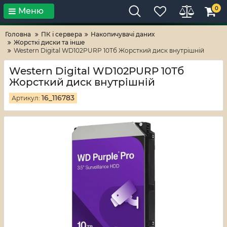
0
Меню
Тільки високі технології!
RV-ZAFT
Головна
ПК і сервера
Накопичувачі даних
Жорсткі диски та інше
Western Digital WD102PURP 10Тб Жорсткий диск внутрішній
Western Digital WD102PURP 10Тб
Жорсткий диск внутрішній
16_116783
Артикул: