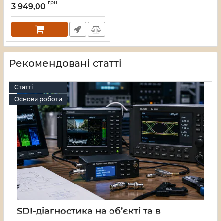
грн
подсветкой RVH-
3 949,00
HW469CC705-ZP
Артикул:
S000360
Рекомендовані статті
Статті
Основи роботи
SDI-діагностика на об’єкті та в