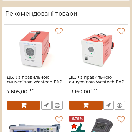
Рекомендовані товари
ДБЖ з правильною
ДБЖ з правильною
синусоїдою Westech EAP
синусоїдою Westech EAP
DUAL ULTIMATE
DUAL-2000VA/1400W 24V,
грн
грн
-800VA/500W 12V,
однофазний, напольного
7 605,00
13 160,00
однофазний, напольного
монтажу, LED дисплей,
монтажу, LED дисплей,
DC150-270V, AC230±8%,
DC150-270V, AC230±8%,
2*Shuko, Q8
2*Shuko, Q4
Артикул:
45517
Артикул:
45515
-6.76 %