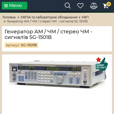
0
Меню
Тільки високі технології!
RV-ZAFT
Головна
КВПіА та лабораторне обладнання
КВП
Генератор АМ / ЧМ / стерео ЧМ - сигналів SG-1501B
Генератор АМ / ЧМ / стерео ЧМ -
сигналів SG-1501B
SG-1501B
Артикул: