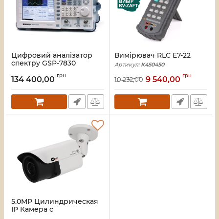
Цифровий аналізатор
Вимірювач RLC E7-22
спектру GSP-7830
Артикул:
K450450
Артикул:
M003410
грн
грн
134 400,00
9 540,00
10 232,00
5.0MP Цилиндрическая
IP Камера с
инфракрасной