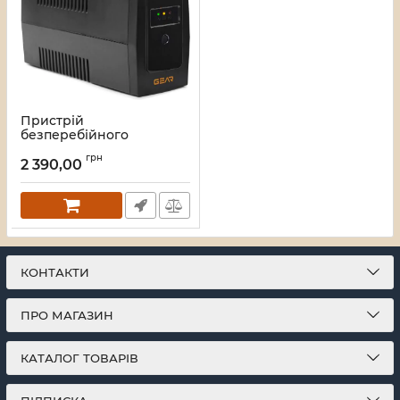
Пристрій
безперебійного
живлення GEAR
грн
600VA/360W LED plastic
2 390,00
RJ45+USB (GU-600PL)
Артикул:
28_419
КОНТАКТИ
ПРО МАГАЗИН
КАТАЛОГ ТОВАРІВ