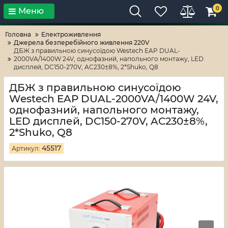
0
Меню
Тільки високі технології!
RV-ZAFT
Головна
Електроживлення
Джерела безперебійного живлення 220V
ДБЖ з правильною синусоїдою Westech EAP DUAL-
2000VA/1400W 24V, однофазний, напольного монтажу, LED
дисплей, DC150-270V, AC230±8%, 2*Shuko, Q8
ДБЖ з правильною синусоїдою
Westech EAP DUAL-2000VA/1400W 24V,
однофазний, напольного монтажу,
LED дисплей, DC150-270V, AC230±8%,
2*Shuko, Q8
45517
Артикул: