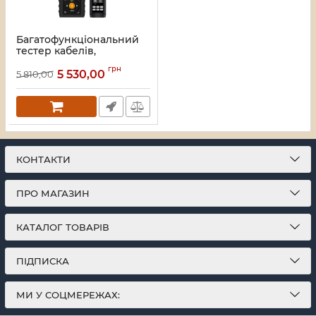
Багатофункціональний
тестер кабелів,
локальних та оптичних
грн
мереж, трасувальник
5 530,00
5 810,00
RVG-MT34
Артикул:
A000333
КОНТАКТИ
ПРО МАГАЗИН
КАТАЛОГ ТОВАРІВ
ПІДПИСКА
МИ У СОЦМЕРЕЖАХ: