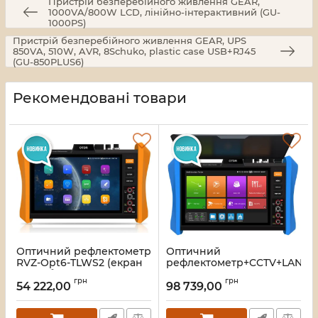
Пристрій безперебійного живлення GEAR,
1000VA/800W LCD, лінійно-інтерактивний (GU-
1000PS)
Пристрій безперебійного живлення GEAR, UPS
850VA, 510W, AVR, 8Schuko, plastic case USB+RJ45
(GU-850PLUS6)
Рекомендовані товари
Оптичний рефлектометр
Оптичний
RVZ-Opt6-TLWS2 (екран
рефлектометр+CCTV+LAN
8") з вбудованим
тестер RVZ-Opt15-ME4T
грн
грн
тестером ВОЛЗ, OPM,
(1310/1550нм-30/28дБ),
54 222,00
98 739,00
VFL, VLS, SFP, LAN, WiFi
ультра серія
(1310/1550нм-30/28дБ)
Артикул:
A000328