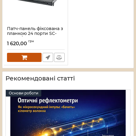
Патч-панель фіксована з
планкою 24 порти SC-
Simpl./LC-Dupl., пуста,
грн
каб.вводи для
1 620,00
4xPG11+відгиб, 1U, чорна
Артикул:
UA-FOPFP24SCS-B
Рекомендовані статті
Основи роботи