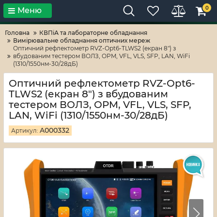
0
Меню
Тільки високі технології!
RV-ZAFT
Головна
КВПіА та лабораторне обладнання
Вимірювальне обладнання оптичних мереж
Оптичний рефлектометр RVZ-Opt6-TLWS2 (екран 8") з
вбудованим тестером ВОЛЗ, OPM, VFL, VLS, SFP, LAN, WiFi
(1310/1550нм-30/28дБ)
Оптичний рефлектометр RVZ-Opt6-
TLWS2 (екран 8") з вбудованим
тестером ВОЛЗ, OPM, VFL, VLS, SFP,
LAN, WiFi (1310/1550нм-30/28дБ)
A000332
Артикул: