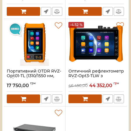
Артикул:
590562
Артикул:
A000338
-4.52 %
Портативний OTDR RVZ-
Оптичний рефлектометр
Opt01-TL (1310/1550 нм,
RVZ-Opt3-TLW з
26/24 дБ), VLS, VFL, OPM
вбудованим тестером
грн
грн
ВОЛЗ, VFL, OLS, OPM,
17 750,00
44 352,00
46 450,00
Артикул:
A000337
LAN, WIFI
(1310/1550нм-30/28дБ)
Артикул:
A000331