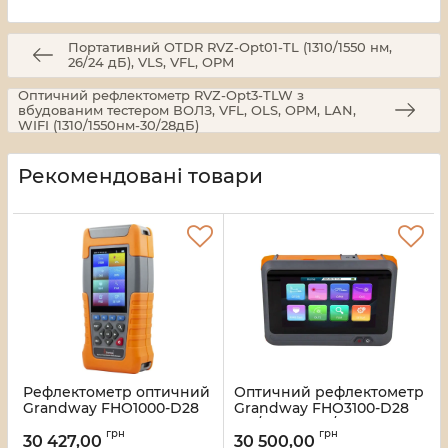
Портативний OTDR RVZ-Opt01-TL (1310/1550 нм,
26/24 дБ), VLS, VFL, OPM
Оптичний рефлектометр RVZ-Opt3-TLW з
вбудованим тестером ВОЛЗ, VFL, OLS, OPM, LAN,
WIFI (1310/1550нм-30/28дБ)
Рекомендовані товари
Рефлектометр оптичний
Оптичний рефлектометр
Grandway FHO1000-D28
Grandway FHO3100-D28
динамічний діапазон
(28/26дБ, 1310/1550нм) для
грн
грн
28/26дБ, 1310/1550
одномодового волокна
30 427,00
30 500,00