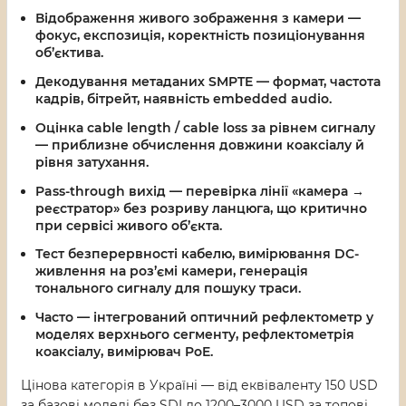
Відображення живого зображення з камери —
фокус, експозиція, коректність позиціонування
об’єктива.
Декодування метаданих SMPTE — формат, частота
кадрів, бітрейт, наявність embedded audio.
Оцінка cable length / cable loss за рівнем сигналу
— приблизне обчислення довжини коаксіалу й
рівня затухання.
Pass-through вихід — перевірка лінії «камера →
реєстратор» без розриву ланцюга, що критично
при сервісі живого об’єкта.
Тест безперервності кабелю, вимірювання DC-
живлення на роз’ємі камери, генерація
тонального сигналу для пошуку траси.
Часто — інтегрований оптичний рефлектометр у
моделях верхнього сегменту, рефлектометрія
коаксіалу, вимірювач PoE.
Цінова категорія в Україні — від еквіваленту 150 USD
за базові моделі без SDI до 1200–3000 USD за топові