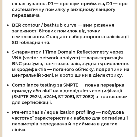
еквалізування, RJ — про шум приймача, DJ — про
систематичну помилку у вихідному ланцюгу
передавача.
BER contour / bathtub curve
— вимірювання
залежності бітових помилок від точки
семплювання. Стандарт лабораторної кваліфікації
SDI-обладнання.
S-параметри і Time Domain Reflectometry
через
VNA (vector network analyzer) — характеризація
BNC-роз’ємів, патч-коаксіалів, з’єднань; виявлення
мікродефектів — поганого обтиску, подряпини на
центральній жилі, мікротріщини в діелектрику.
Compliance testing
за SMPTE — повна перевірка
приладу або лінії на відповідність специфікації
(SMPTE 292M, 424M, ST 2081, ST 2082) з протоколом
для сертифікації.
Pre-emphasis / equalization profiling
— побудова
частотної характеристики кабелю для оптимізації
параметрів передавача й приймача в довгих
лініях.