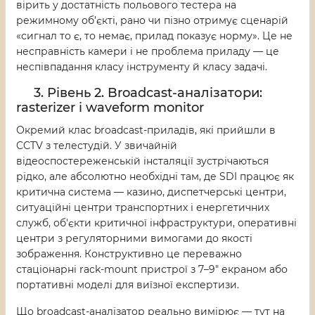
вірить у достатність польового тестера на
режимному об’єкті, рано чи пізно отримує сценарій
«сигнал то є, то немає, прилад показує норму». Це не
несправність камери і не проблема приладу — це
неспівпадання класу інструменту й класу задачі.
3. Рівень 2. Broadcast-аналізатори:
rasterizer і waveform monitor
Окремий клас broadcast-приладів, які прийшли в
CCTV з телестудій. У звичайній
відеоспостереженській інсталяції зустрічаються
рідко, але абсолютно необхідні там, де SDI працює як
критична система — казино, диспетчерські центри,
ситуаційні центри транспортних і енергетичних
служб, об'єкти критичної інфраструктури, оперативні
центри з регуляторними вимогами до якості
зображення. Конструктивно це переважно
стаціонарні rack-mount пристрої з 7–9" екраном або
портативні моделі для виїзної експертизи.
Що broadcast-аналізатор реально вимірює — тут на