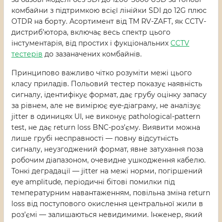
комбайни з підтримкою всієї лінійки SDI до 12G плюс
OTDR на борту. Асортимент від ТМ RV-ZAFT, як CCTV-
дистриб’ютора, включає весь спектр цього
інстументарія, від простих і фукціональних
CCTV
тестерів
до зазаначених комбайнів.
Принципово важливо чітко розуміти межі цього
класу приладів. Польовий тестер показує наявність
сигналу, ідентифікує формат, дає грубу оцінку запасу
за рівнем, але не вимірює eye-діаграму, не аналізує
jitter в одиницях UI, не виконує pathological-pattern
test, не дає return loss BNC-роз’єму. Виявити можна
лише грубі несправності — повну відсутність
сигналу, неузгоджений формат, явне затухання поза
робочим діапазоном, очевидне ушкодження кабелю.
Тонкі деградації — jitter на межі норми, погіршений
eye amplitude, періодичні бітові помилки під
температурним навантаженням, повільна зміна return
loss від поступового окислення центральної жили в
роз’ємі — залишаються невидимими. Інженер, який