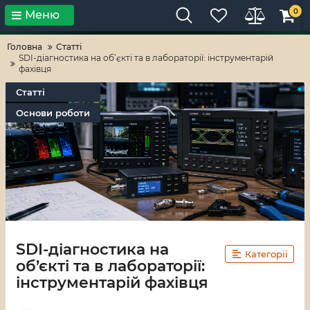
0
Меню
Тільки високі технології!
RV-ZAFT
Головна
Статті
SDI-діагностика на об’єкті та в лабораторії: інструментарій
фахівця
Статті
Основи роботи
SDI-діагностика на
Категорії
об’єкті та в лабораторії:
інструментарій фахівця