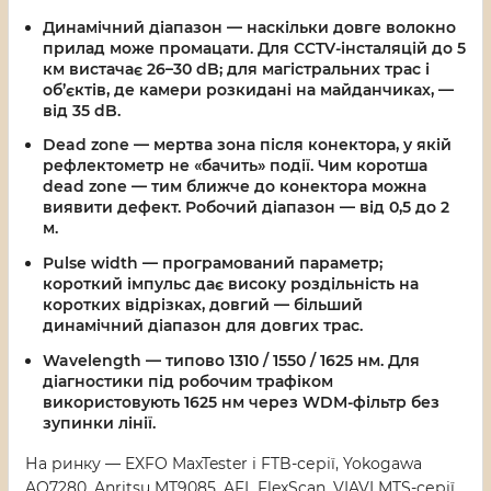
Динамічний діапазон
— наскільки довге волокно
прилад може промацати. Для CCTV-інсталяцій до 5
км вистачає 26–30 dB; для магістральних трас і
об’єктів, де камери розкидані на майданчиках, —
від 35 dB.
Dead zone
— мертва зона після конектора, у якій
рефлектометр не «бачить» події. Чим коротша
dead zone — тим ближче до конектора можна
виявити дефект. Робочий діапазон — від 0,5 до 2
м.
Pulse width
— програмований параметр;
короткий імпульс дає високу роздільність на
коротких відрізках, довгий — більший
динамічний діапазон для довгих трас.
Wavelength
— типово 1310 / 1550 / 1625 нм. Для
діагностики під робочим трафіком
використовують 1625 нм через WDM-фільтр без
зупинки лінії.
На ринку — EXFO MaxTester і FTB-серії, Yokogawa
AQ7280, Anritsu MT9085, AFL FlexScan, VIAVI MTS-серії,