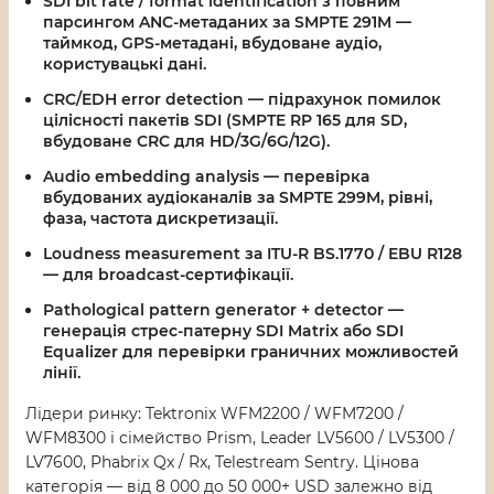
SDI bit rate / format identification
з повним
парсингом ANC-метаданих за SMPTE 291M —
таймкод, GPS-метадані, вбудоване аудіо,
користувацькі дані.
CRC/EDH error detection
— підрахунок помилок
цілісності пакетів SDI (SMPTE RP 165 для SD,
вбудоване CRC для HD/3G/6G/12G).
Audio embedding analysis
— перевірка
вбудованих аудіоканалів за SMPTE 299M, рівні,
фаза, частота дискретизації.
Loudness measurement
за ITU-R BS.1770 / EBU R128
— для broadcast-сертифікації.
Pathological pattern generator + detector
—
генерація стрес-патерну SDI Matrix або SDI
Equalizer для перевірки граничних можливостей
лінії.
Лідери ринку: Tektronix WFM2200 / WFM7200 /
WFM8300 і сімейство Prism, Leader LV5600 / LV5300 /
LV7600, Phabrix Qx / Rx, Telestream Sentry. Цінова
категорія — від 8 000 до 50 000+ USD залежно від