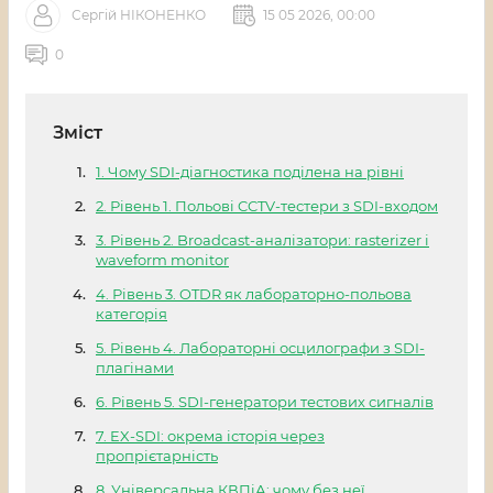
Сергій НІКОНЕНКО
15 05 2026, 00:00
0
Зміст
1. Чому SDI-діагностика поділена на рівні
2. Рівень 1. Польові CCTV-тестери з SDI-входом
3. Рівень 2. Broadcast-аналізатори: rasterizer і
waveform monitor
4. Рівень 3. OTDR як лабораторно-польова
категорія
5. Рівень 4. Лабораторні осцилографи з SDI-
плагінами
6. Рівень 5. SDI-генератори тестових сигналів
7. EX-SDI: окрема історія через
пропрієтарність
8. Універсальна КВПіА: чому без неї