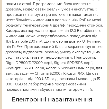
плати на столі. Програмований блок живлення
дозволяє моделювати реальні умови експлуатації:
провисання напруги при включенні навантаження,
нестабільність живлення в довгих лініях PoE на межі
бюджету, температурний дрейф, періодичні стрибки.
Камера, яка нормально працює від 12.0 В стабільного
живлення, може непередбачувано поводитися від
11.4 В з ripple 200 mV, що типово на довгих UTP-лініях
під PoE++. Програмований блок із sequence-функцією
дозволяє відтворити реальну умову експлуатації на
столі та локалізувати першопричину. Платформи:
Rigol DP800/DP2000-серії, Siglent SPD/SPS-серії,
Keysight E36300-серії, Rohde & Schwarz HMP-серії, для
важких задач — Chroma 62000 і Kikusui PMX. Цінова
категорія — від 400 USD за двоканальні моделі до 15
000+ USD за лабораторні з програмованими
послідовностями і вбудованим імітатором ліній.
Електронні навантаження