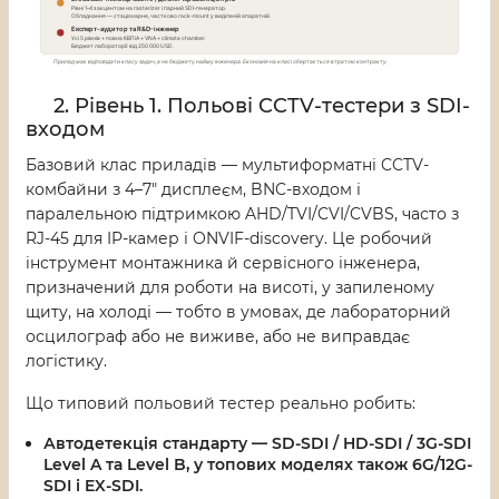
2. Рівень 1. Польові CCTV-тестери з SDI-
входом
Базовий клас приладів — мультиформатні CCTV-
комбайни з 4–7" дисплеєм, BNC-входом і
паралельною підтримкою AHD/TVI/CVI/CVBS, часто з
RJ-45 для IP-камер і ONVIF-discovery. Це робочий
інструмент монтажника й сервісного інженера,
призначений для роботи на висоті, у запиленому
щиту, на холоді — тобто в умовах, де лабораторний
осцилограф або не виживе, або не виправдає
логістику.
Що типовий польовий тестер реально робить:
Автодетекція стандарту — SD-SDI / HD-SDI / 3G-SDI
Level A та Level B, у топових моделях також 6G/12G-
SDI і EX-SDI.