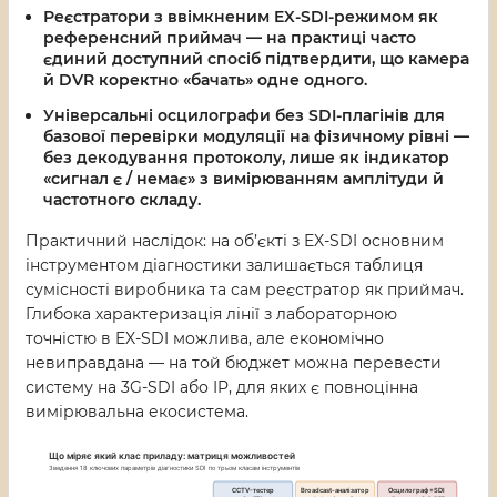
Реєстратори з ввімкненим EX-SDI-режимом
як
референсний приймач — на практиці часто
єдиний доступний спосіб підтвердити, що камера
й DVR коректно «бачать» одне одного.
Універсальні осцилографи без SDI-плагінів
для
базової перевірки модуляції на фізичному рівні —
без декодування протоколу, лише як індикатор
«сигнал є / немає» з вимірюванням амплітуди й
частотного складу.
Практичний наслідок: на об’єкті з EX-SDI основним
інструментом діагностики залишається таблиця
сумісності виробника та сам реєстратор як приймач.
Глибока характеризація лінії з лабораторною
точністю в EX-SDI можлива, але економічно
невиправдана — на той бюджет можна перевести
систему на 3G-SDI або IP, для яких є повноцінна
вимірювальна екосистема.