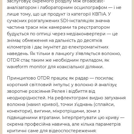
заслуговує окремого розділу між broadcast-
аналізатором і лабораторним осцилографом — і не
лише тому, що це продукт із категорії КВПіА. У
сучасних розгалужених SDI-інсталяціях значна
частина траси між камерами та реєстратором
будується по оптиці через медіаконвертери — це
знімає обмеження на дальність до десятків
кілометрів і дає імунітет до електромагнітних
наведень. Як тільки в ланцюгу з’являється волокно,
OTDR стає таким же необхідним приладом, як
waveform monitor для коаксіальної ділянки.
Принципово OTDR працює як радар — посилає
короткий світловий імпульс у волокно й аналізує
зворотне розсіяння Релея і відбиття від
неоднорідностей. На рефлектограмі видно затухання
волокна (нахил кривої), точки з’єднань (сплайси,
конектори), вигини, мікротріщини, зони з
підвищеними втратами. Інтерпретувати цю криву —
окрема професійна навичка, але кілька параметрів
критичні саме для відеоспостереження: