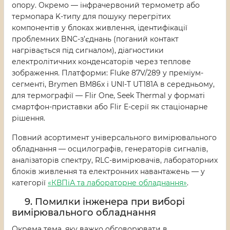
опору. Окремо — інфрачервоний термометр або
термопара K-типу для пошуку перегрітих
компонентів у блоках живлення, ідентифікації
проблемних BNC-з’єднань (поганий контакт
нагрівається під сигналом), діагностики
електролітичних конденсаторів через теплове
зображення. Платформи: Fluke 87V/289 у преміум-
сегменті, Brymen BM86x і UNI-T UT181A в середньому,
для термографії — Flir One, Seek Thermal у форматі
смартфон-приставки або Flir E-серії як стаціонарне
рішення.
Повний асортимент універсального вимірювального
обладнання — осцилографів, генераторів сигналів,
аналізаторів спектру, RLC-вимірювачів, лабораторних
блоків живлення та електронних навантажень — у
категорії
«КВПіА та лабораторне обладнання»
.
9. Помилки інженера при виборі
вимірювального обладнання
Окрема тема, яку важко обговорювати в