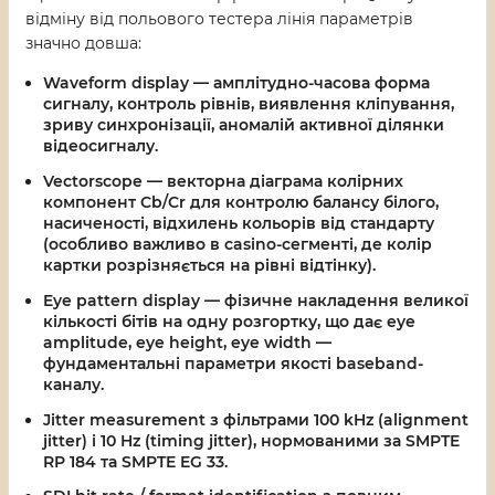
відміну від польового тестера лінія параметрів
значно довша:
Waveform display
— амплітудно-часова форма
сигналу, контроль рівнів, виявлення кліпування,
зриву синхронізації, аномалій активної ділянки
відеосигналу.
Vectorscope
— векторна діаграма колірних
компонент Cb/Cr для контролю балансу білого,
насиченості, відхилень кольорів від стандарту
(особливо важливо в casino-сегменті, де колір
картки розрізняється на рівні відтінку).
Eye pattern display
— фізичне накладення великої
кількості бітів на одну розгортку, що дає eye
amplitude, eye height, eye width —
фундаментальні параметри якості baseband-
каналу.
Jitter measurement
з фільтрами 100 kHz (alignment
jitter) і 10 Hz (timing jitter), нормованими за SMPTE
RP 184 та SMPTE EG 33.