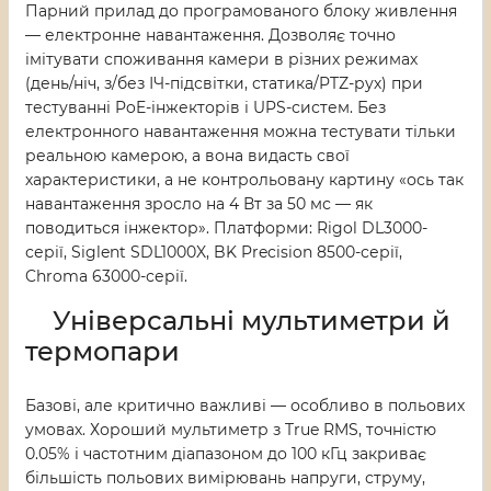
Парний прилад до програмованого блоку живлення
— електронне навантаження. Дозволяє точно
імітувати споживання камери в різних режимах
(день/ніч, з/без ІЧ-підсвітки, статика/PTZ-рух) при
тестуванні PoE-інжекторів і UPS-систем. Без
електронного навантаження можна тестувати тільки
реальною камерою, а вона видасть свої
характеристики, а не контрольовану картину «ось так
навантаження зросло на 4 Вт за 50 мс — як
поводиться інжектор». Платформи: Rigol DL3000-
серії, Siglent SDL1000X, BK Precision 8500-серії,
Chroma 63000-серії.
Універсальні мультиметри й
термопари
Базові, але критично важливі — особливо в польових
умовах. Хороший мультиметр з True RMS, точністю
0.05% і частотним діапазоном до 100 кГц закриває
більшість польових вимірювань напруги, струму,