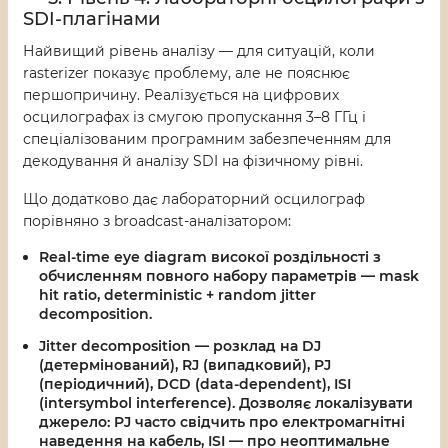
SDI-плагінами
Найвищий рівень аналізу — для ситуацій, коли
rasterizer показує проблему, але не пояснює
першопричину. Реалізується на цифрових
осцилографах із смугою пропускання 3–8 ГГц і
спеціалізованим програмним забезпеченням для
декодування й аналізу SDI на фізичному рівні.
Що додатково дає лабораторний осцилограф
порівняно з broadcast-аналізатором:
Real-time eye diagram
високої роздільності з
обчисленням повного набору параметрів — mask
hit ratio, deterministic + random jitter
decomposition.
Jitter decomposition
— розклад на DJ
(детермінований), RJ (випадковий), PJ
(періодичний), DCD (data-dependent), ISI
(intersymbol interference). Дозволяє локалізувати
джерело: PJ часто свідчить про електромагнітні
наведення на кабель, ISI — про неоптимальне