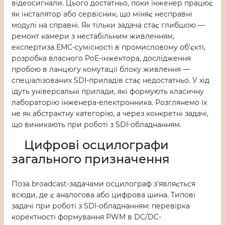
відеосигнали. Цього достатньо, поки інженер працює
як інсталятор або сервісник, що міняє несправні
модулі на справні. Як тільки задача стає глибшою —
ремонт камери з нестабільним живленням,
експертиза EMC-сумісності в промисловому об’єкті,
розробка власного PoE-інжектора, дослідження
пробою в ланцюгу комутації блоку живлення —
спеціалізованих SDI-приладів стає недостатньо. У хід
ідуть універсальні прилади, які формують класичну
лабораторію інженера-електронника. Розглянемо їх
не як абстрактну категорію, а через конкретні задачі,
що виникають при роботі з SDI-обладнанням.
Цифрові осцилографи
загального призначення
Поза broadcast-задачами осцилограф з’являється
всюди, де є аналогова або цифрова шина. Типові
задачі при роботі з SDI-обладнанням: перевірка
коректності формування PWM в DC/DC-