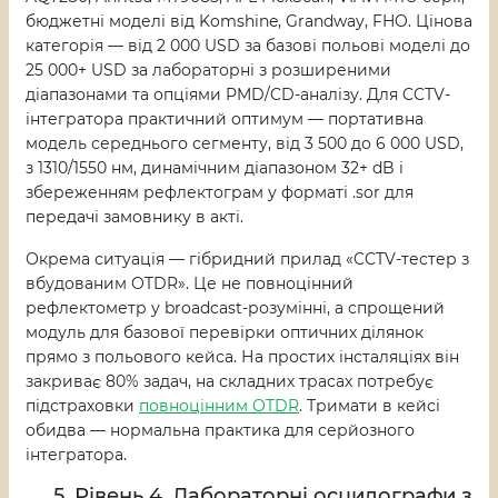
бюджетні моделі від Komshine, Grandway, FHO. Цінова
категорія — від 2 000 USD за базові польові моделі до
25 000+ USD за лабораторні з розширеними
діапазонами та опціями PMD/CD-аналізу. Для CCTV-
інтегратора практичний оптимум — портативна
модель середнього сегменту, від 3 500 до 6 000 USD,
з 1310/1550 нм, динамічним діапазоном 32+ dB і
збереженням рефлектограм у форматі .sor для
передачі замовнику в акті.
Окрема ситуація — гібридний прилад «CCTV-тестер з
вбудованим OTDR». Це не повноцінний
рефлектометр у broadcast-розумінні, а спрощений
модуль для базової перевірки оптичних ділянок
прямо з польового кейса. На простих інсталяціях він
закриває 80% задач, на складних трасах потребує
підстраховки
повноцінним OTDR
. Тримати в кейсі
обидва — нормальна практика для серйозного
інтегратора.
5. Рівень 4. Лабораторні осцилографи з