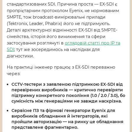
стандартизованих SDI. Причина проста — EX-SDI є
пропрієтарним протоколом Eyenix, не нормованим
SMPTE, тож broadcast-вимірювальні прилади
(Tektronix, Leader, Phabrix) його не підтримують.
Деталі архітектурної відмінності EX-SDI від SMPTE-
сімейства, історія його виникнення та сфери
застосування розглянуті в
оглядовій статті про IP та
SDI
; тут же зосередимось на наслідках для
діагностики.
На практиці інженер працює з EX-SDI переважно
через:
CCTV-тестери з заявленою підтримкою EX-SDI
від
перевірених виробників — критично перевіряти
підтримку конкретного покоління (1.0 / 2.0 / 3.0), бо
сумісність між генераціями не завжди наскрізна.
Сервісне ПЗ та фірмові генератори Eyenix
для
виробників обладнання й інтеграторів, які
пройшли авторизацію — на ринку це обладнання
представлене фрагментарно.