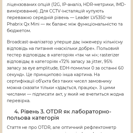
ліцензованих опцій (12G, IP-аналіз, HDR-метрики, IMD-
вимірювання). Для CCTV-інсталяцій купують
переважно середній рівень — Leader LV5350 чи
Phabrix Qx Mini — як баланс між функціональністю та
бюджетом.
Broadcast-аналізатор уперше дає інженеру кількісну
відповідь на питання «наскільки добре». Польовий
тестер відповідає в категоріях «так чи ні»; rasterizer
відповідає в категоріях «72% запасу за jitter, 95%
запасу за eye amplitude, EDH-помилки 0 за останні 60
секунд». Це принципово інша картина. На
сертифікації об’єкта без таких чисел замовнику
можна сказати тільки «здається, працює». З цими
числами — підписати акт, у який не вчепиться жодна
перевірка.
4. Рівень 3. OTDR як лабораторно-
польова категорія
Стаття не про OTDR, але оптичний рефлектометр