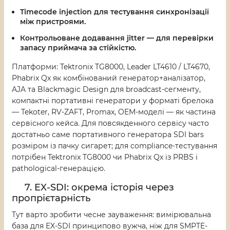
Timecode injection
для тестування синхронізації
між пристроями.
Контрольоване додавання jitter
— для перевірки
запасу приймача за стійкістю.
Платформи: Tektronix TG8000, Leader LT4610 / LT4670,
Phabrix Qx як комбінований генератор+аналізатор,
AJA та Blackmagic Design для broadcast-сегменту,
компактні портативні генератори у форматі брелока
— Tekoter, RV-ZAFT, Promax, OEM-моделі — як частина
сервісного кейса. Для повсякденного сервісу часто
достатньо саме портативного генератора SDI bars
розміром із пачку сигарет; для compliance-тестування
потрібен Tektronix TG8000 чи Phabrix Qx із PRBS і
pathological-генерацією.
7. EX-SDI: окрема історія через
пропрієтарність
Тут варто зробити чесне зауваження: вимірювальна
база для EX-SDI принципово вужча, ніж для SMPTE-