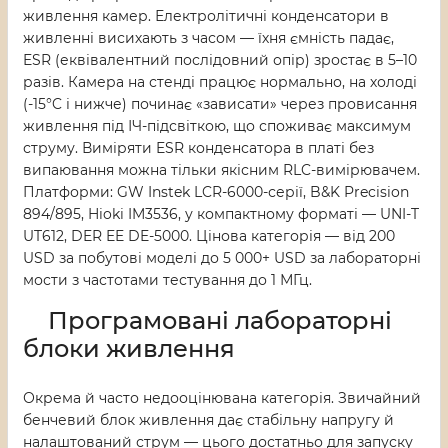
живлення камер. Електролітичні конденсатори в
живленні висихають з часом — їхня ємність падає,
ESR (еквівалентний послідовний опір) зростає в 5–10
разів. Камера на стенді працює нормально, на холоді
(-15°C і нижче) починає «зависати» через провисання
живлення під ІЧ-підсвіткою, що споживає максимум
струму. Виміряти ESR конденсатора в платі без
випаювання можна тільки якісним RLC-вимірювачем.
Платформи: GW Instek LCR-6000-серії, B&K Precision
894/895, Hioki IM3536, у компактному форматі — UNI-T
UT612, DER EE DE-5000. Цінова категорія — від 200
USD за побутові моделі до 5 000+ USD за лабораторні
мости з частотами тестування до 1 МГц.
Програмовані лабораторні
блоки живлення
Окрема й часто недооцінювана категорія. Звичайний
бенчевий блок живлення дає стабільну напругу й
налаштований струм — цього достатньо для запуску