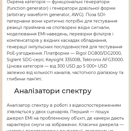
Окрема категорія — функціональні генератори
(function generator) і генератори довільної форми
(arbitrary waveform generator, AWG). Поза SDI-
патернами вони критично потрібні для тестування
реакції приймача на спотворені вхідні сигнали,
моделювання EMI-наведень, перевірки фільтрів і
компенсаторів у вхідних каскадах обладнання,
генерації імпульсних послідовностей для тестування
PoE-узгодження. Платформи — Rigol DG800/DG2000,
Siglent SDG-серії, Keysight 33500B, Tektronix AFG31000.
Цінова категорія — від 300 USD до 5 000+ USD
залежно від кількості каналів, частотного діапазону та
глибини пам’яті.
Аналізатори спектру
Аналізатор спектру в роботі з відеоспостереженням
з’являється у двох сценаріях. Перший — пошук
джерел EMI на проблемному об’єкті, де камери дають
характерні смуги на зображенні. Класичні джерела —
частотні перетворювачі вентиляції, зварювальне