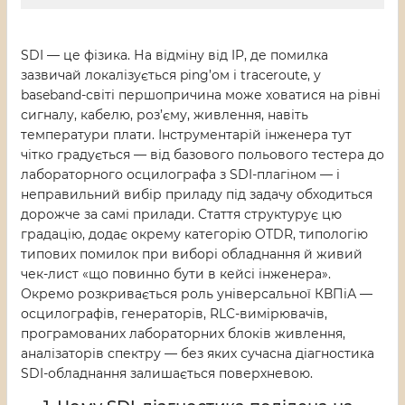
SDI — це фізика. На відміну від IP, де помилка
зазвичай локалізується ping’ом і traceroute, у
baseband-світі першопричина може ховатися на рівні
сигналу, кабелю, роз’єму, живлення, навіть
температури плати. Інструментарій інженера тут
чітко градується — від базового польового тестера до
лабораторного осцилографа з SDI-плагіном — і
неправильний вибір приладу під задачу обходиться
дорожче за самі прилади. Стаття структурує цю
градацію, додає окрему категорію OTDR, типологію
типових помилок при виборі обладнання й живий
чек-лист «що повинно бути в кейсі інженера».
Окремо розкривається роль універсальної КВПіА —
осцилографів, генераторів, RLC-вимірювачів,
програмованих лабораторних блоків живлення,
аналізаторів спектру — без яких сучасна діагностика
SDI-обладнання залишається поверхневою.