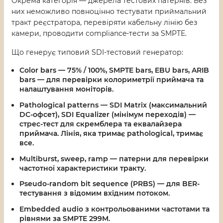
Окрема категорія — джерела тестових патернів. Без
них неможливо повноцінно тестувати приймальний
тракт реєстратора, перевіряти кабельну лінію без
камери, проводити compliance-тести за SMPTE.
Що генерує типовий SDI-тестовий генератор:
Color bars
— 75% / 100%, SMPTE bars, EBU bars, ARIB
bars — для перевірки колориметрії приймача та
налаштування моніторів.
Pathological patterns
— SDI Matrix (максимальний
DC-офсет), SDI Equalizer (мінімум переходів) —
стрес-тест для скремблера та еквалайзера
приймача. Лінія, яка тримає pathological, тримає
все.
Multiburst, sweep, ramp
— патерни для перевірки
частотної характеристики тракту.
Pseudo-random bit sequence (PRBS)
— для BER-
тестування з відомим вхідним потоком.
Embedded audio
з контрольованими частотами та
рівнями за SMPTE 299M.