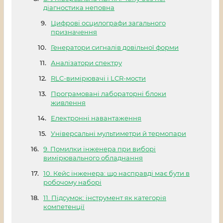
діагностика неповна
Цифрові осцилографи загального
призначення
Генератори сигналів довільної форми
Аналізатори спектру
RLC-вимірювачі і LCR-мости
Програмовані лабораторні блоки
живлення
Електронні навантаження
Універсальні мультиметри й термопари
9. Помилки інженера при виборі
вимірювального обладнання
10. Кейс інженера: що насправді має бути в
робочому наборі
11. Підсумок: інструмент як категорія
компетенції