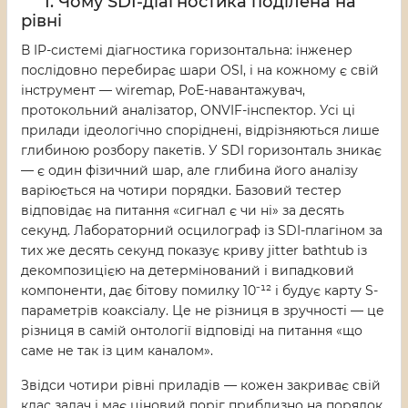
1. Чому SDI-діагностика поділена на
рівні
В IP-системі діагностика горизонтальна: інженер
послідовно перебирає шари OSI, і на кожному є свій
інструмент — wiremap, PoE-навантажувач,
протокольний аналізатор, ONVIF-інспектор. Усі ці
прилади ідеологічно споріднені, відрізняються лише
глибиною розбору пакетів. У SDI горизонталь зникає
— є один фізичний шар, але глибина його аналізу
варіюється на чотири порядки. Базовий тестер
відповідає на питання «сигнал є чи ні» за десять
секунд. Лабораторний осцилограф із SDI-плагіном за
тих же десять секунд показує криву jitter bathtub із
декомпозицією на детермінований і випадковий
компоненти, дає бітову помилку 10⁻¹² і будує карту S-
параметрів коаксіалу. Це не різниця в зручності — це
різниця в самій онтології відповіді на питання «що
саме не так із цим каналом».
Звідси чотири рівні приладів — кожен закриває свій
клас задач і має ціновий поріг приблизно на порядок