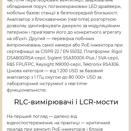
обладнання поруч, поганоекрановані LED-драйвери,
мобільні базові станції в безпосередній близькості.
Аналізатор з блискавичною (real-time) розгорткою
дозволяє ідентифікувати джерело за модуляційним
патерном і прив’язати його до конкретного агрегату
на об’єкті. Другий — перевірка побічних
випромінювань самої камери або PoE-інжектора при
сертифікації за CISPR 22 / EN 55032. Платформи: Rigol
DSA800/RSA-серії, Siglent SSA3000X-Plus / SVA-серії,
R&S FPL/FPC, Keysight N9000-серії, Tektronix RSA306.
Цінова категорія — від 1 200 USD за базовий
аналізатор з 1 ГГц смугою до 80 000+ USD за
лабораторний інструмент з real-time-
функціональністю.
RLC-вимірювачі і LCR-мости
На перший погляд — далеко від
відеоспостереження, на практиці — критичний
прилад при ремонті PoE-інжекторів і блоків