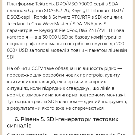
Платформи: Tektronix DPO/MSO 70000-серії з SDA-
плагіном Option SDA-3G/12G, Keysight Infiniium UXR /
DSOZ-серії, Rohde & Schwarz RTO/RTP з SDI-опціями,
Teledyne LeCroy WaveMaster / SDA. VNA для S-
параметрів — Keysight FieldFox, R&S ZNL/ZVL. Цінова
категорія — від 30 000 USD за базову конфігурацію
осцилографа з мінімально потрібною смугою до 200
000+ USD за топові моделі з повним пакетом ліцензій
SDI.
На об’єкти CCTV таке обладнання виносять рідко —
переважно для розробки нових пристроїв, аудиту
критичних інсталяцій, експертизи в спірних
ситуаціях, коли підрядник стверджує, що лінія в
нормі, а замовник наполягає на повторному монтажі.
Тут осцилограф із SDI-плагіном — єдиний інструмент,
з результатами якого вже не сперечаються.
6. Рівень 5. SDI-генератори тестових
сигналів