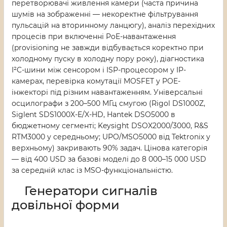
перетворювачі живлення камери (часта причина
шумів на зображенні — некоректне фільтрування
пульсацій на вторинному ланцюгу), аналіз перехідних
процесів при включенні PoE-навантаження
(provisioning не завжди відбувається коректно при
холодному пуску в холодну пору року), діагностика
I²C-шини між сенсором і ISP-процесором у IP-
камерах, перевірка комутації MOSFET у POE-
інжекторі під різним навантаженням. Універсальні
осцилографи з 200–500 МГц смугою (Rigol DS1000Z,
Siglent SDS1000X-E/X-HD, Hantek DSO5000 в
бюджетному сегменті; Keysight DSOX2000/3000, R&S
RTM3000 у середньому; UPO/MSO5000 від Tektronix у
верхньому) закривають 90% задач. Цінова категорія
— від 400 USD за базові моделі до 8 000–15 000 USD
за середній клас із MSO-функціональністю.
Генератори сигналів
довільної форми