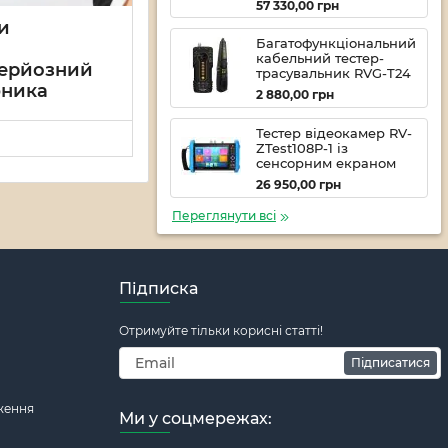
57 330,00
грн
и
Багатофункціональний
кабельний тестер-
 серйозний
трасувальник RVG-T24
бника
2 880,00
грн
Тестер відеокамер RV-
ZTest108P-1 із
сенсорним екраном
26 950,00
грн
Переглянути всі
Підписка
Отримуйте тільки корисні статті!
Підписатися
ження
Ми у соцмережах: