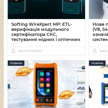
Softing WireXpert MP: ETL-
Нове 
верифікація модульного
(V8, S
сертифікатора СКС,
означ
тестування мідних і оптичних
систе
трас
24 06 2
Сергій НІКОНЕНКО
Олена
26 06 2026
0
Новини
Новини