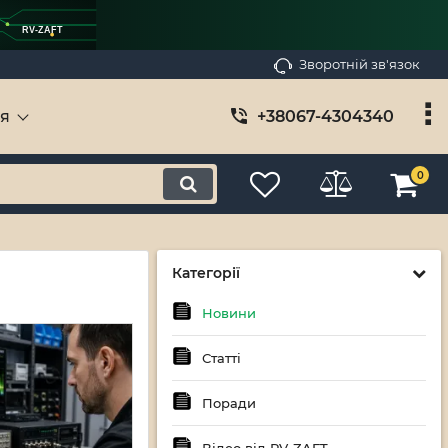
RV-ZAFT
Зворотній зв'язок
ія
+38067-4304340
0
Категорії
Новини
Статті
Поради