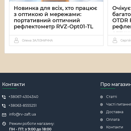
Новинка для всіх, хто працює
Очікує
з оптикою й мережами:
багат
портативний оптичний
OTDR 
рефлектометр RVZ-Opt01-TL
рефле
оптич
19 06 2026
0
Олена ЗАЛІЗНИЧНА
Сергі
29 05 2
На цей пр
оптичних 
багатофу
Opt-PON7
рефлектом
уміє діаг
під робоч
Контакти
Про магази
вимикаючи
абонентів
+38067-4304340
Статті
Часті питанн
+38063-8555251
Доставка
info@rv-zaft.ua
Оплата
Режим роботи магазину:
Контакти
ПН - ПТ: з 9:00 до 18:00