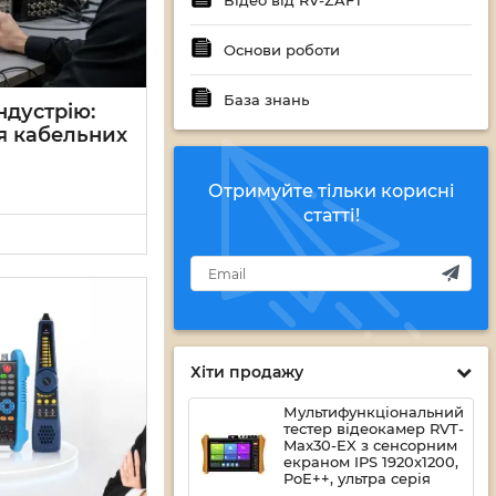
Відео від RV-ZAFT
Основи роботи
База знань
ндустрію:
я кабельних
Отримуйте тільки корисні
статті!
Хіти продажу
Мультифункціональний
тестер відеокамер RVT-
Max30-EX з сенсорним
екраном IPS 1920x1200,
PoE++, ультра серія