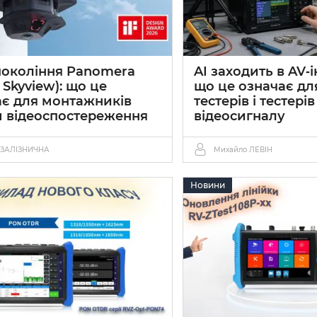
покоління Panomera
AI заходить в AV‑і
4 Skyview): що це
що це означає дл
ає для монтажників
тестерів і тестерів
м відеоспостереження
відеосигналу
026
0
20 06 2026
0
 ЗАЛІЗНИЧНА
Михайло ЛЕВІН
Новини