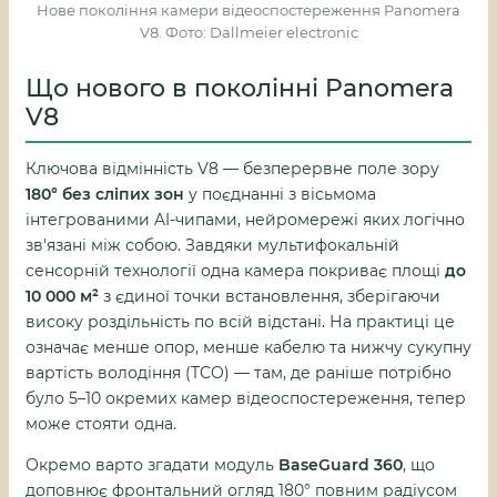
Нове покоління камери відеоспостереження Panomera
V8. Фото: Dallmeier electronic
Що нового в поколінні Panomera
V8
Ключова відмінність V8 — безперервне поле зору
180° без сліпих зон
у поєднанні з вісьмома
інтегрованими AI-чипами, нейромережі яких логічно
зв'язані між собою. Завдяки мультифокальній
сенсорній технології одна камера покриває площі
до
10 000 м²
з єдиної точки встановлення, зберігаючи
високу роздільність по всій відстані. На практиці це
означає менше опор, менше кабелю та нижчу сукупну
вартість володіння (TCO) — там, де раніше потрібно
було 5–10 окремих камер відеоспостереження, тепер
може стояти одна.
Окремо варто згадати модуль
BaseGuard 360
, що
доповнює фронтальний огляд 180° повним радіусом