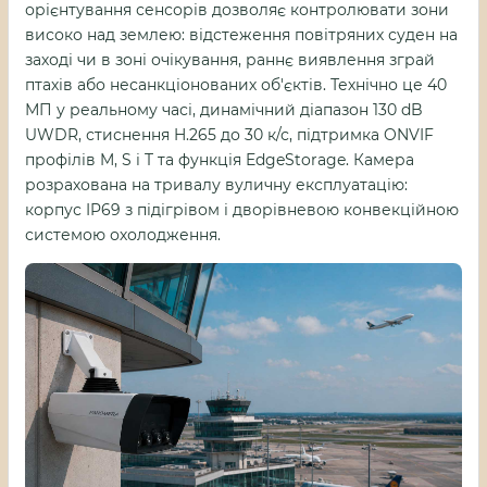
орієнтування сенсорів дозволяє контролювати зони
високо над землею: відстеження повітряних суден на
заході чи в зоні очікування, раннє виявлення зграй
птахів або несанкціонованих об'єктів. Технічно це 40
МП у реальному часі, динамічний діапазон 130 dB
UWDR, стиснення H.265 до 30 к/с, підтримка ONVIF
профілів M, S і T та функція EdgeStorage. Камера
розрахована на тривалу вуличну експлуатацію:
корпус IP69 з підігрівом і дворівневою конвекційною
системою охолодження.