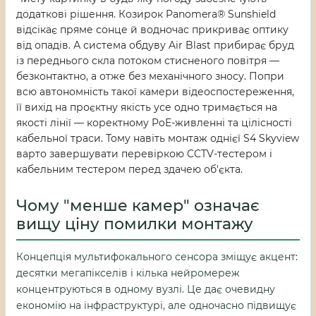
додаткові рішення. Козирок Panomera® Sunshield
відсікає пряме сонце й водночас прикриває оптику
від опадів. А система обдуву Air Blast прибирає бруд
із переднього скла потоком стисненого повітря —
безконтактно, а отже без механічного зносу. Попри
всю автономність такої камери відеоспостереження,
її вихід на проєктну якість усе одно тримається на
якості лінії — коректному PoE-живленні та цілісності
кабельної траси. Тому навіть монтаж однієї S4 Skyview
варто завершувати перевіркою CCTV-тестером і
кабельним тестером перед здачею об'єкта.
Чому "менше камер" означає
вищу ціну помилки монтажу
Концепція мультифокального сенсора зміщує акцент:
десятки мегапікселів і кілька нейромереж
концентруються в одному вузлі. Це дає очевидну
економію на інфраструктурі, але одночасно підвищує