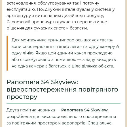
встановлення, обслуговування так і поточну
експлуатацію.
Поєднуючи інтелектуальну системну
архітектуру з витонченим дизайном продукту,
Panomera® пропонує потужне та перспективне
рішення для сучасних систем безпеки.
Для монтажника принципово ось що: уся «вага»
зони спостереження тепер лягає на одну камеру й
одну лінію. Якщо цей єдиний канал прокладено
або скоммутовано з помилкою — з ладу виходить
не одна камера з багатьох, а ціла ділянка об'єкта.
Panomera S4 Skyview:
відеоспостереження повітряного
простору
Друга помітна новинка —
Panomera S4 Skyview
,
розроблена для високороздільного спостереження
за повітряним простором аеропортів. Спеціальне