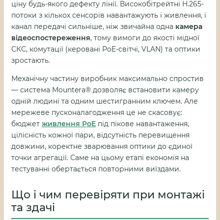
ціну будь-якого дефекту лінії. Високобітрейтні H.265-
потоки з кількох сенсорів навантажують і живлення, і
канал передачі сильніше, ніж звичайна одна
камера
відеоспостереження
, тому вимоги до якості мідної
СКС, комутації (керовані PoE-світчі, VLAN) та оптики
зростають.
Механічну частину виробник максимально спростив
— система Mountera® дозволяє встановити камеру
одній людині та одним шестигранним ключем. Але
мережеве пусконалагодження це не скасовує:
бюджет
живлення PoE
під пікове навантаження,
цілісність кожної пари, відсутність перевищення
довжини, коректне зварювання оптики до єдиної
точки агрегації. Саме на цьому етапі економія на
тестуванні обертається повторними виїздами.
Що і чим перевіряти при монтажі
та здачі