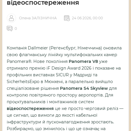
відеоспостереження
Олена ЗАЛІЗНИЧНА
24 06 2026, 00:00
0
Компанія Dallmeier (Регенсбург, Німеччина) оновила
свою флагманську лінійку мультифокальних камер
Panomera®. Нове покоління
Panomera V8
уже
отримало премію iF Design Award 2026 і показане на
профільних виставках SICUR у Мадриді та
SicherheitsExpo в Мюнхені, а паралельно вийшло
спеціалізоване рішення
Panomera S4 Skyview
для
контролю повітряного простору аеропортів. Для
проєктувальників і монтажників систем
відеоспостереження
це не просто черговий реліз —
це сигнал, що вимоги до якості кабельної
інфраструктури й пусконалагодження зростають.
Розбираємо, що змінилось і що це означає на