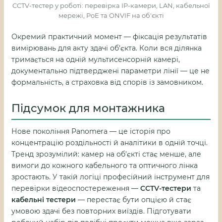
CCTV-тестер у роботі: перевірка IP-камери, LAN, кабельної
мережі, PoE та ONVIF на об'єкті
Окремий практичний момент — фіксація результатів
вимірювань для акту здачі об'єкта. Коли вся ділянка
тримається на одній мультисенсорній камері,
документально підтверджені параметри лінії — це не
формальність, а страховка від спорів із замовником.
Підсумок для монтажника
Нове покоління Panomera — це історія про
концентрацію роздільності й аналітики в одній точці.
Тренд зрозумілий: камер на об'єкті стає менше, але
вимоги до кожного кабельного та оптичного лінка
зростають. У такій логіці професійний інструмент для
перевірки відеоспостереження —
CCTV-тестери
та
кабельні тестери
— перестає бути опцією й стає
умовою здачі без повторних виїздів. Підготувати