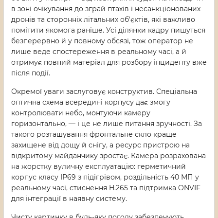
в зоні очікування до зграй птахів і несанкціонованих
дронів та сторонніх літальних об'єктів, які важливо
помітити якомога раніше. Усі ділянки кадру пишуться
безперервно й у повному обсязі, тож оператор не
лише веде спостереження в реальному часі, а й
отримує повний матеріал для розбору інциденту вже
після події.
Окремої уваги заслуговує конструктив. Спеціальна
оптична схема всередині корпусу дає змогу
контролювати небо, монтуючи камеру
горизонтально, — і це не лише питання зручності. За
такого розташування фронтальне скло краще
захищене від дощу й снігу, а ресурс пристрою на
відкритому майданчику зростає. Камера розрахована
на жорстку вуличну експлуатацію: герметичний
корпус класу IP69 з підігрівом, роздільність 40 МП у
реальному часі, стиснення H.265 та підтримка ONVIF
для інтеграції в наявну систему.
Чисту картинку в будь-яку погоду забезпечують