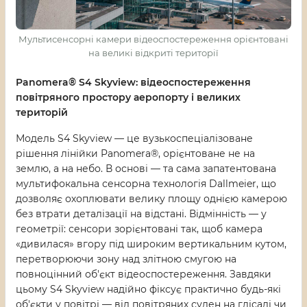
Мультисенсорні камери відеоспостереження орієнтовані
на великі відкриті території
Panomera® S4 Skyview: відеоспостереження
повітряного простору аеропорту і великих
територій
Модель S4 Skyview — це вузькоспеціалізоване
рішення лінійки Panomera®, орієнтоване не на
землю, а на небо. В основі — та сама запатентована
мультифокальна сенсорна технологія Dallmeier, що
дозволяє охоплювати велику площу однією камерою
без втрати деталізації на відстані. Відмінність — у
геометрії: сенсори зорієнтовані так, щоб камера
«дивилася» вгору під широким вертикальним кутом,
перетворюючи зону над злітною смугою на
повноцінний об'єкт відеоспостереження. Завдяки
цьому S4 Skyview надійно фіксує практично будь-які
об'єкти у повітрі — від повітряних суден на глісаді чи