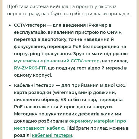
Щоб така система вийшла на проєктну якість із
першого разу, на об'єкті потрібні три класи приладів:
CCTV-тестери
— для введення IP-камер в
експлуатацію: виявлення пристрою по ONVIF,
перегляд відеопотоку, точне наведення й
фокусування, перевірка PoE безпосередньо на
порту, ping і трасування. Зручно мати під рукою
мультифункціональний CCTV-тестер
, наприклад
RV-ZMR06-F1T
, що поєднує тест відео й мережі в
одному корпусі.
Кабельні тестери
— для приймання мідної СКС:
карта розводки (wiremap), вимір довжини,
виявлення обриву, КЗ та биття пар, перевірка
PoE-навантаження й просідання напруги.
Методику пошуку типових дефектів жили ми
докладно розбирали в
окремому матеріалі про
несправності кабелю
. Підібрати прилад можна в
розділі
кабельні тестери
.