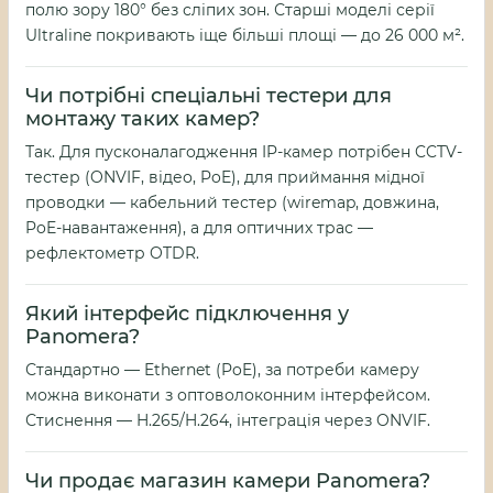
полю зору 180° без сліпих зон. Старші моделі серії
Ultraline покривають іще більші площі — до 26 000 м².
Чи потрібні спеціальні тестери для
монтажу таких камер?
Так. Для пусконалагодження IP-камер потрібен CCTV-
тестер (ONVIF, відео, PoE), для приймання мідної
проводки — кабельний тестер (wiremap, довжина,
PoE-навантаження), а для оптичних трас —
рефлектометр OTDR.
Який інтерфейс підключення у
Panomera?
Стандартно — Ethernet (PoE), за потреби камеру
можна виконати з оптоволоконним інтерфейсом.
Стиснення — H.265/H.264, інтеграція через ONVIF.
Чи продає магазин камери Panomera?