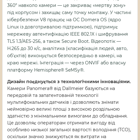
360° навколо камери — це закриває «мертву зону»
під корпусом і захищає саму точку монтажу. У частині
кібербезпеки V8 працює на ОС Domera OS (ядро
Linux із довготривалою підтримкою), підтримує
мережеву автентифікацію IEEE 802.1X і шифрування
TLS 1.3/AES-256, а також Secure Boot. Відеопотік —
H.265 до 30 к/с, аналітика (класифікація людей, авто,
об'єктів) виконується безпосередньо в камері, на
краю мережі. Інтеграція — через ONVIF або власну
платформу Hemisphere® SeMSy®.
Дизайн поєднується з технологічними інноваціями.
Камери Panomera® від Dallmeier базуються на
передовій та запатентованій технології
мультифокальних датчиків і дозволяють знімати
неймовірно великі площі з високою роздільною
здатністю з мінімальними вимогами до обладнання.
Це дозволяє операторам отримати вигоду від
особливо низької загальної вартості володіння (TCO),
оскільки значно знижуються як витрати на