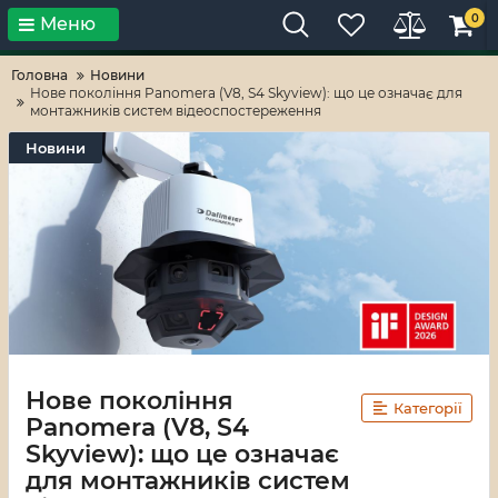
0
Меню
Тільки високі технології!
RV-ZAFT
Головна
Новини
Нове покоління Panomera (V8, S4 Skyview): що це означає для
монтажників систем відеоспостереження
Новини
Нове покоління
Категорії
Panomera (V8, S4
Skyview): що це означає
для монтажників систем