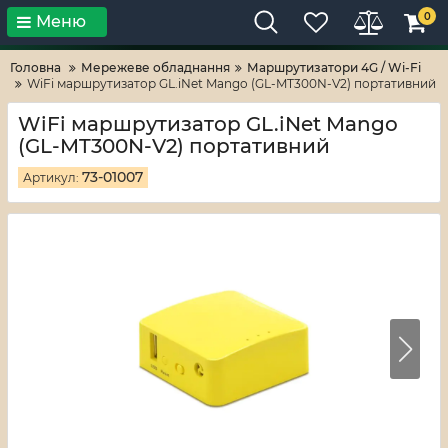
0
Меню
Тільки високі технології!
RV-ZAFT
Головна
Мережеве обладнання
Маршрутизатори 4G / Wi-Fi
WiFi маршрутизатор GL.iNet Mango (GL-MT300N-V2) портативний
WiFi маршрутизатор GL.iNet Mango
(GL-MT300N-V2) портативний
73-01007
Артикул: