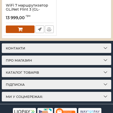
WiFi 7 маршрутизатор
GL.iNet Flint 3 (GL-
BE9300-EU) 2.5G
грн
тридіапазонний
13 999,00
Артикул:
73-01006
КОНТАКТИ
ПРО МАГАЗИН
КАТАЛОГ ТОВАРІВ
ПІДПИСКА
МИ У СОЦМЕРЕЖАХ: