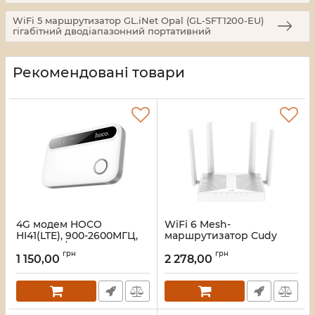
WiFi 5 маршрутизатор GL.iNet Opal (GL-SFT1200-EU)
гігабітний дводіапазонний портативний
Рекомендовані товари
4G модем HOCO
WiFi 6 Mesh-
HI41(LTE), 900-2600МГЦ,
маршрутизатор Cudy
50-150Mb/s, USB,
WR3000E
грн
грн
акумулятор 2100mAh,
дводіапазонний
1 150,00
2 278,00
White, BOX
гігабітний AX3000
Артикул:
46689
Артикул:
73-00674