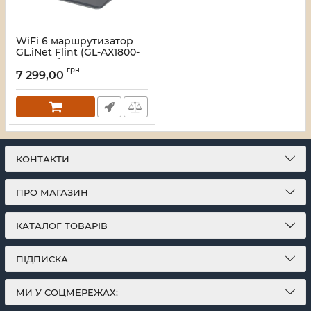
WiFi 6 маршрутизатор
GL.iNet Flint (GL-AX1800-
EU) гігабітний
грн
дводіапазонний
7 299,00
Артикул:
73-01004
КОНТАКТИ
ПРО МАГАЗИН
КАТАЛОГ ТОВАРІВ
ПІДПИСКА
МИ У СОЦМЕРЕЖАХ: