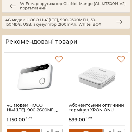
WiFi маршрутизатор GL.iNet Mango (GL-MT300N-V2)
портативний
4G модем HOCO HI41(LTE), 900-2600МГЦ, 50-
150Mb/s, USB, акумулятор 2100mAh, White, BOX
Рекомендовані товари
4G модем HOCO
Абонентський оптичний
HI41(LTE), 900-2600МГЦ,
термінал ХPON ONU
50-150Mb/s, USB,
GPON/EPON Trinix TRX-
грн
грн
акумулятор 2100mAh,
PG100 1 PON Port/1
1 150,00
599,00
White, BOX
Gigabit RJ45
Артикул:
46689
Артикул:
73-00673