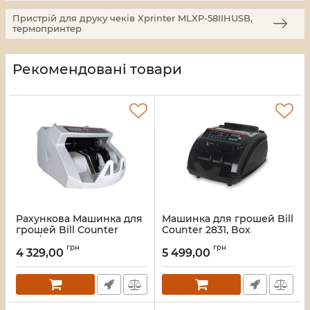
Пристрій для друку чеків Xprinter MLXP-58IIHUSB,
термопринтер
Рекомендовані товари
Рахункова Машинка для
Машинка для грошей Bill
грошей Bill Counter
Counter 2831, Box
2108/2109, Box
Артикул:
36394
грн
грн
4 329,00
5 499,00
Артикул:
4760