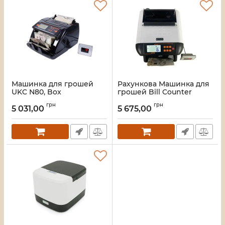
Машинка для грошей
Рахункова Машинка для
UKC N80, Box
грошей Bill Counter
555MG, Box
Артикул:
36387
грн
грн
5 031,00
5 675,00
Артикул:
36389