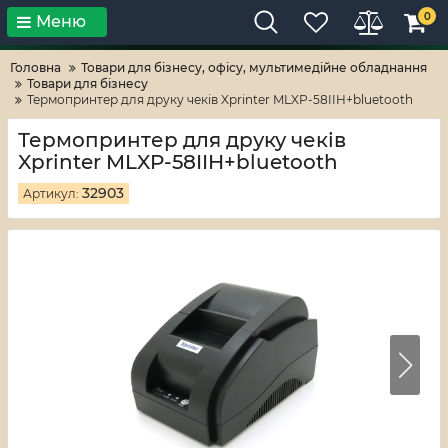
0
Меню
Тільки високі технології!
RV-ZAFT
Головна
Товари для бізнесу, офісу, мультимедійне обладнання
Товари для бізнесу
Термопринтер для друку чеків Xprinter MLXP-58IIH+bluetooth
Термопринтер для друку чеків
Xprinter MLXP-58IIH+bluetooth
32903
Артикул: