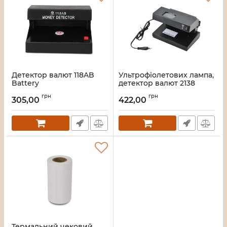
Детектор валют 118AB
Ультрофіолетових лампа,
Battery
детектор валют 2138
Артикул:
17964
Артикул:
16339
грн
грн
305,00
422,00
Термальний чековий