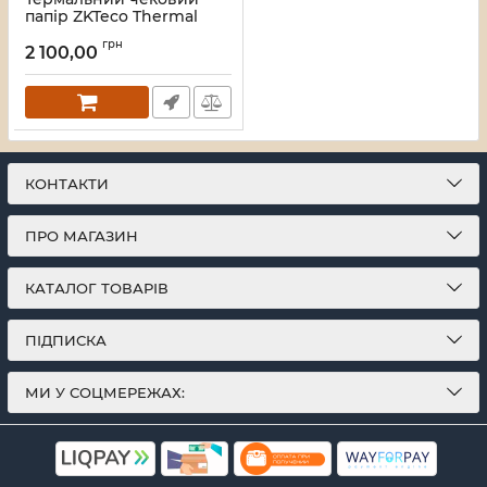
папір ZKTeco Thermal
Paper 80x45 мм (100 шт.)
грн
2 100,00
Артикул:
245310
КОНТАКТИ
ПРО МАГАЗИН
КАТАЛОГ ТОВАРІВ
ПІДПИСКА
МИ У СОЦМЕРЕЖАХ: