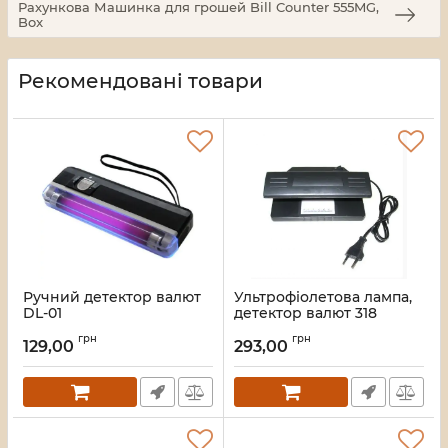
Рахункова Машинка для грошей Bill Counter 555MG,
Box
Рекомендовані товари
Ручний детектор валют
Ультрофіолетова лампа,
DL-01
детектор валют 318
Артикул:
4761
Артикул:
19531
грн
грн
129,00
293,00