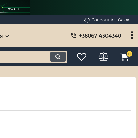
RV-ZAFT
Зворотній зв'язок
ія
+38067-4304340
0