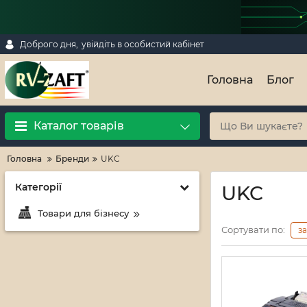
Доброго дня,
увійдіть в особистий кабінет
Головна
Блог
Каталог товарів
Головна
Бренди
UKC
Категорії
UKC
Товари для бізнесу
Сортувати по:
з