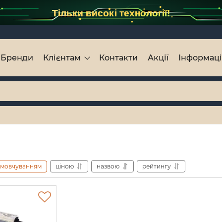
Тільки високі технології!
Бренди
Клієнтам
Контакти
Акції
Інформац
амовчуванням
ціною
назвою
рейтингу