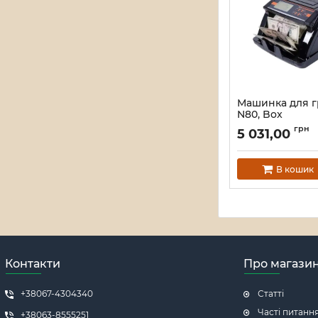
Машинка для 
N80, Box
Артикул:
36387
грн
5 031,00
В кошик
Контакти
Про магази
+38067-4304340
Статті
Часті питанн
+38063-8555251