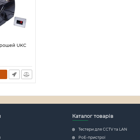
грошей UKC
н
Каталог товарів
Тестери для CCTV та LAN
я
PoE-пристрої