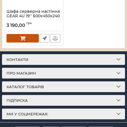
Шафа серверна настінна
GEAR 4U 19'' 600x450x240
Сіра (GWMSN-4U-600-
грн
450G)
3 190,00
Артикул:
28_415
КОНТАКТИ
ПРО МАГАЗИН
КАТАЛОГ ТОВАРІВ
ПІДПИСКА
МИ У СОЦМЕРЕЖАХ: