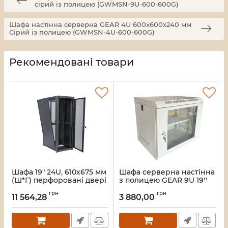
сірий із полицею (GWMSN-9U-600-600G)
Шафа настінна серверна GEAR 4U 600x600х240 мм
Сірий із полицею (GWMSN-4U-600-600G)
Рекомендовані товари
Шафа 19" 24U, 610х675 мм
Шафа серверна настінна
(Ш*Г) перфоровані двері
з полицею GEAR 9U 19''
(66%)
600x450x450 Сіра
грн
грн
(GWMSN-9U-600-450G)
11 564,28
3 880,00
Артикул:
UA-MGSE2466MPB
Артикул:
28_418