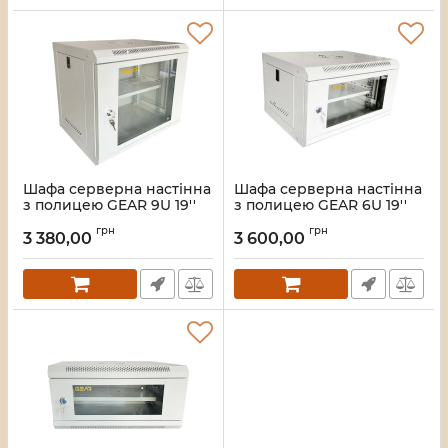
Шафа серверна настінна
Шафа серверна настінна
з полицею GEAR 9U 19''
з полицею GEAR 6U 19''
530x400x450 мм., Cіра
600x450x300 Сіра
грн
грн
(GWMSN-9U-530-400G)
(GWMSN-6U-600-450G)
3 380,00
3 600,00
Артикул:
28_417
Артикул:
28_416