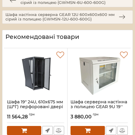
сірий із полицею (GWMSN-6U-600-600G)
Шафа настінна серверна GEAR 12U 600x600х600 мм
сірий із полицею (GWMSN-12U-600-600G)
Рекомендовані товари
Шафа 19" 24U, 610х675 мм
Шафа серверна настінна
(Ш*Г) перфоровані двері
з полицею GEAR 9U 19''
(66%)
600x450x450 Сіра
грн
грн
(GWMSN-9U-600-450G)
11 564,28
3 880,00
Артикул:
UA-MGSE2466MPB
Артикул:
28_418