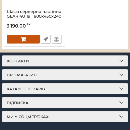
Шафа серверна настінна
GEAR 4U 19'' 600x450x240
Сіра (GWMSN-4U-600-
грн
450G)
3 190,00
Артикул:
28_415
КОНТАКТИ
ПРО МАГАЗИН
КАТАЛОГ ТОВАРІВ
ПІДПИСКА
МИ У СОЦМЕРЕЖАХ: