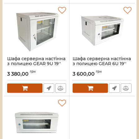
Шафа серверна настінна
Шафа серверна настінна
з полицею GEAR 9U 19''
з полицею GEAR 6U 19''
530x400x450 мм., Cіра
600x450x300 Сіра
грн
грн
(GWMSN-9U-530-400G)
(GWMSN-6U-600-450G)
3 380,00
3 600,00
Артикул:
28_417
Артикул:
28_416