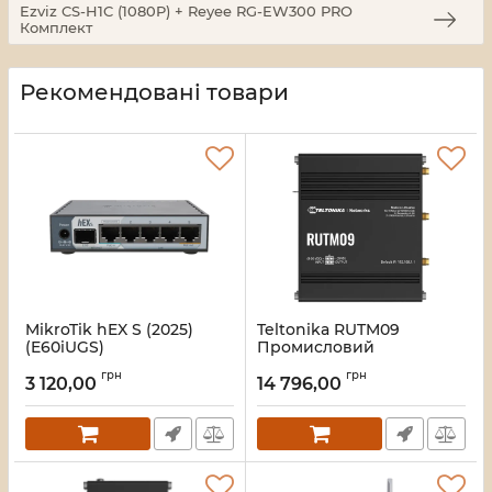
Ezviz CS-H1C (1080P) + Reyee RG-EW300 PRO
Комплект
Рекомендовані товари
MikroTik hEX S (2025)
Teltonika RUTM09
(E60iUGS)
Промисловий
Маршрутизатор
маршрутизатор
грн
грн
3 120,00
14 796,00
Артикул:
16_118591
Артикул:
16_118151