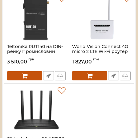
Teltonika RUT140 на DIN-
World Vision Connect 4G
рейку Промисловий
micro 2 LTE Wi-Fi роутер
стільниковий
Артикул:
16_111997
грн
грн
маршрутизатор
3 510,00
1 827,00
Артикул:
16_118140