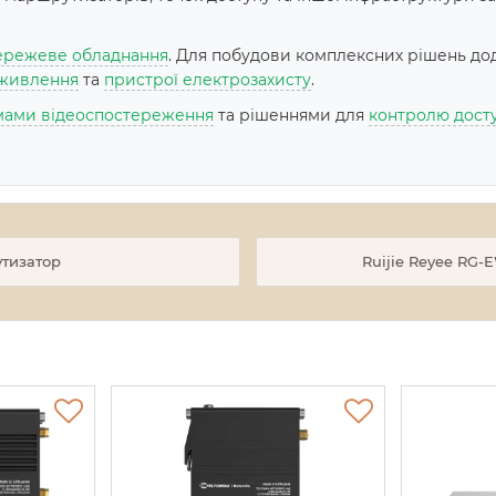
режеве обладнання
. Для побудови комплексних рішень до
живлення
та
пристрої електрозахисту
.
мами відеоспостереження
та рішеннями для
контролю дост
утизатор
Ruijie Reyee RG-