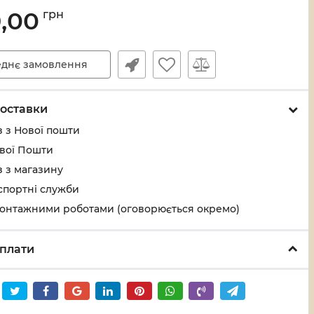
9,00
грн
днє замовлення
оставки
 з Нової пошти
ової Пошти
 з магазину
спортні служби
монтажними роботами (оговорюється окремо)
плати