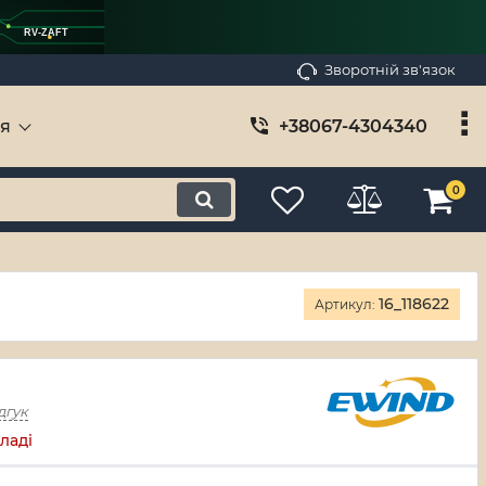
RV-ZAFT
Зворотній зв'язок
ія
+38067-4304340
0
16_118622
Артикул:
дгук
ладі