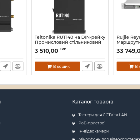
Teltonika RUT140 на DIN-рейку
Ruijie Re
Промисловий стільниковий
Маршрути
маршрутизатор
Артикул:
16_
грн
3 510,00
33 749,
Артикул:
16_118140
В кошик
В 
н
Каталог товарів
Тестери для CCTV та LAN
я
PoE-пристрої
IP-відеокамери
Мікрофони для відеоспостере