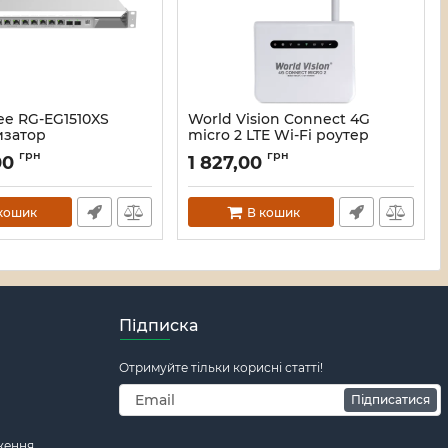
yee RG-EG1510XS
World Vision Connect 4G
затор
micro 2 LTE Wi-Fi роутер
113379
Артикул:
16_111997
грн
грн
00
1 827,00
кошик
В кошик
Підписка
Отримуйте тільки корисні статті!
Підписатися
ження