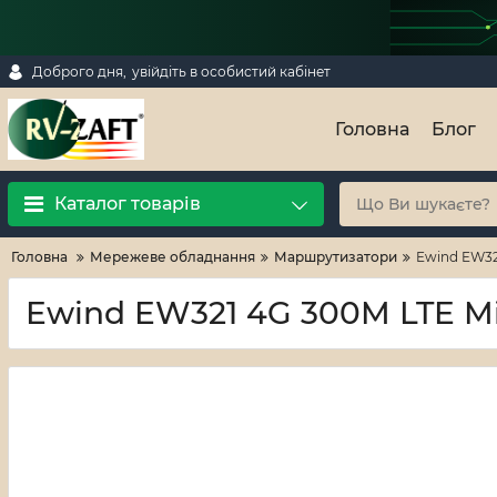
Доброго дня,
увійдіть в особистий кабінет
Головна
Блог
Каталог товарів
Головна
Мережеве обладнання
Маршрутизатори
Ewind EW32
Ewind EW321 4G 300M LTE M