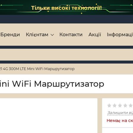
Тільки високі технології!
Бренди
Клієнтам
Контакти
Акції
Інформац
1 4G 300M LTE Mini WiFi Маршрутизатор
ini WiFi Маршрутизатор
Залишити ві
Немає на ск