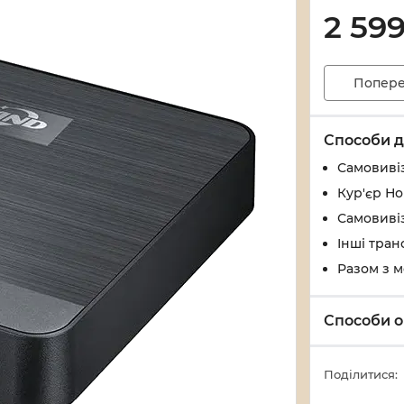
2 59
Попере
Способи д
Самовивіз
Кур'єр Н
Самовивіз
Інші тран
Разом з 
Способи о
Поділитися: