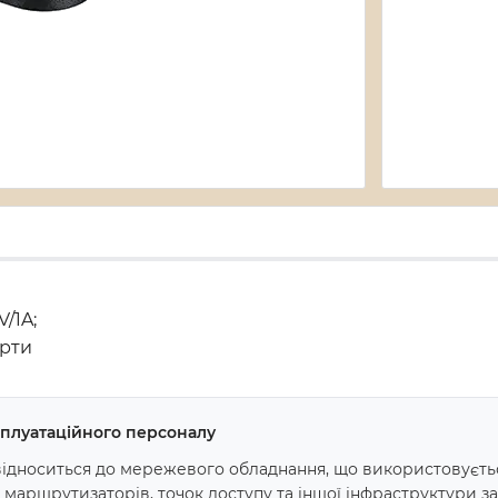
V/1A;
арти
ксплуатаційного персоналу
ідноситься до мережевого обладнання, що використовуєть
маршрутизаторів, точок доступу та іншої інфраструктури зал