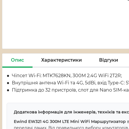
Опис
Характеристики
Відгуки
● Чіпсет Wi-Fi: MTK7628KN, 300M 2.4G WiFi 2T2R;
● Внутрішня антена Wi-Fi та 4G, 5dBi, вхід Type-C: 5
● Підтримка до 32 пристроїв, слот для Nano SIM-к
Додаткова інформація для інженерів, техніків та е
Ewind EW321 4G 300M LTE Mini WiFi Маршрутизатор
в
передачі даних. Від правильного вибору комутаторів, 