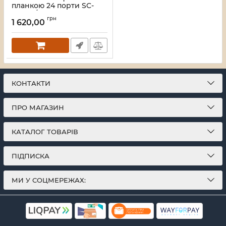
планкою 24 порти SC-
Simpl./LC-Dupl., пуста,
грн
каб.вводи для
1 620,00
4xPG11+відгиб, 1U, чорна
Артикул:
UA-FOPFP24SCS-B
КОНТАКТИ
ПРО МАГАЗИН
КАТАЛОГ ТОВАРІВ
ПІДПИСКА
МИ У СОЦМЕРЕЖАХ: