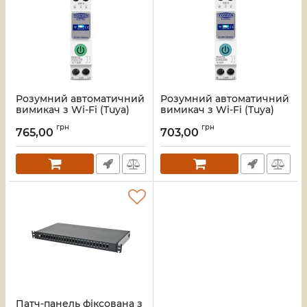
Розумний автоматичний
Розумний автоматичний
вимикач з Wi-Fi (Tuya)
вимикач з Wi-Fi (Tuya)
TOMZN TOB9S-VAP 63A з
TOMZN TOB9S-63M 63A з
грн
грн
моніторингом
моніторингом
765,00
703,00
енергоспоживання та
енергоспоживання
захисним реле напруги
Артикул:
51-00112
Артикул:
51-00122
Патч-панель фіксована з