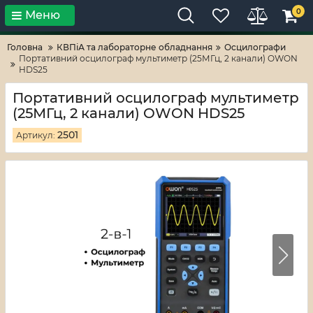
0
Меню
Тільки високі технології!
RV-ZAFT
Головна
КВПіА та лабораторне обладнання
Осцилографи
Портативний осцилограф мультиметр (25МГц, 2 канали) OWON
HDS25
Портативний осцилограф мультиметр
(25МГц, 2 канали) OWON HDS25
2501
Артикул: