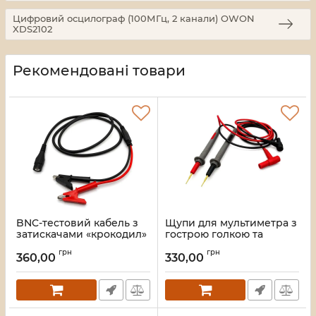
Цифровий осцилограф (100МГц, 2 канали) OWON
XDS2102
Рекомендовані товари
BNC-тестовий кабель з
Щупи для мультиметра з
затискачами «крокодил»
гострою голкою та
15 А (90 см) YPIONEER
кутовим штекером 135°
грн
грн
P1064
(100 см) YPIONEER P1214-5
360,00
330,00
Артикул:
2535
Артикул:
2534