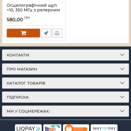
Осцилографічний щуп
×10, 350 МГц з реперним
штифтом (300 В RMS, CAT
грн
II) YPIONEER P2350B
580,00
Артикул:
2540
КОНТАКТИ
ПРО МАГАЗИН
КАТАЛОГ ТОВАРІВ
ПІДПИСКА
МИ У СОЦМЕРЕЖАХ: