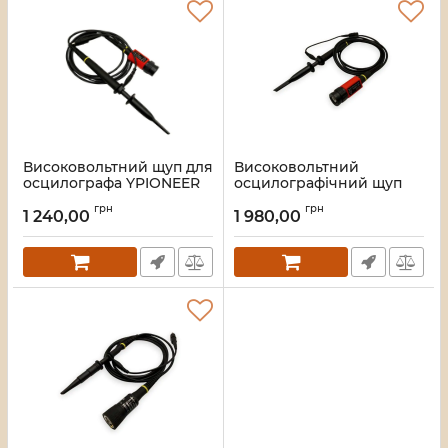
Високовольтний щуп для
Високовольтний
осцилографа YPIONEER
осцилографічний щуп
P4100 (100 МГц, 100:1, 2000
100:1, 350 МГц (до 2 кВ)
грн
грн
В)
YPIONEER P4350
1 240,00
1 980,00
Артикул:
2471
Артикул:
2541