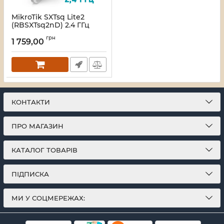
MikroTik SXTsq Lite2
(RBSXTsq2nD) 2.4 ГГц
Бездротовий WiFi міст
грн
1 759,00
Артикул:
16_103463
КОНТАКТИ
ПРО МАГАЗИН
КАТАЛОГ ТОВАРІВ
ПІДПИСКА
МИ У СОЦМЕРЕЖАХ: