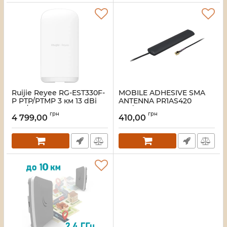
Ruijie Reyee RG-EST330F-
MOBILE ADHESIVE SMA
P PTP/PTMP 3 км 13 dBi
ANTENNA PR1AS420
PTP/PTMP Бездротовий
Мобільна антена
грн
грн
WiFi міст
Teltonika
4 799,00
410,00
Артикул:
16_117999
Артикул:
16_119581