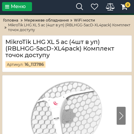
0
Меню
Тільки високі технології!
RV-ZAFT
Головна
Мережеве обладнання
WiFi мости
MikroTik LHG XL 5 ac (4шт в уп) (RBLHGG-5acD-XL4pack) Комплект
точок доступу
MikroTik LHG XL 5 ac (4шт в уп)
(RBLHGG-5acD-XL4pack) Комплект
точок доступу
16_113786
Артикул: