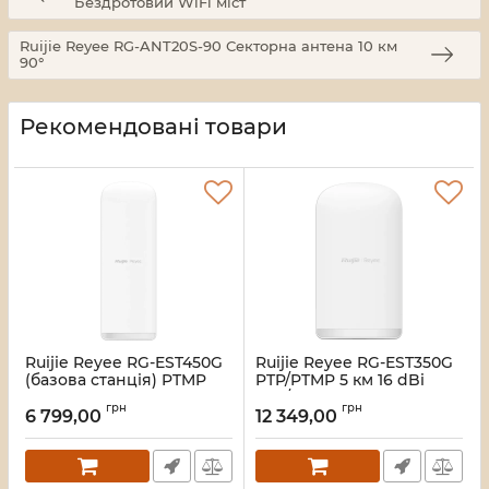
Бездротовий WiFi міст
Ruijie Reyee RG-ANT20S-90 Секторна антена 10 км
90°
Рекомендовані товари
Ruijie Reyee RG-EST450G
Ruijie Reyee RG-EST350G
(базова станція) PTMP
PTP/PTMP 5 км 16 dBi
Точка доступу
PTP/PTMP Бездротовий
грн
грн
WiFi міст
6 799,00
12 349,00
Артикул:
16_118001
Артикул:
16_118000