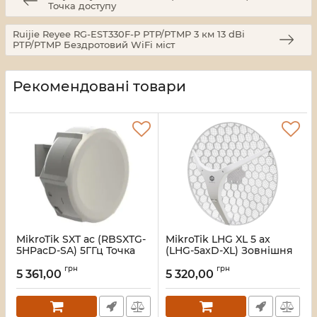
Точка доступу
Ruijie Reyee RG-EST330F-P PTP/PTMP 3 км 13 dBi
PTP/PTMP Бездротовий WiFi міст
Рекомендовані товари
MikroTik SXT ac (RBSXTG-
MikroTik LHG XL 5 ax
5HPacD-SA) 5ГГц Точка
(LHG-5axD-XL) Зовнішня
доступу
точка доступу
грн
грн
5 361,00
5 320,00
Артикул:
16_102429
Артикул:
16_118589