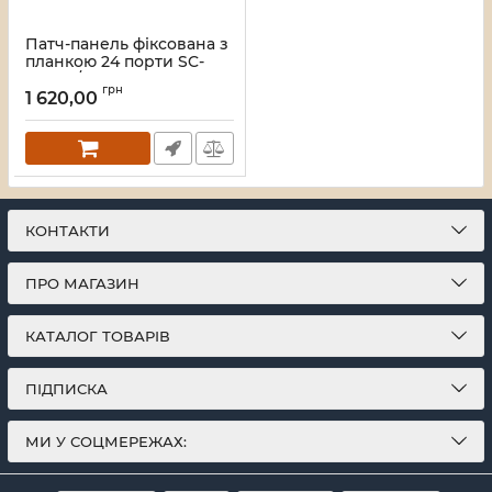
Патч-панель фіксована з
планкою 24 порти SC-
Simpl./LC-Dupl., пуста,
грн
каб.вводи для
1 620,00
4xPG11+відгиб, 1U, чорна
Артикул:
UA-FOPFP24SCS-B
КОНТАКТИ
ПРО МАГАЗИН
КАТАЛОГ ТОВАРІВ
ПІДПИСКА
МИ У СОЦМЕРЕЖАХ: