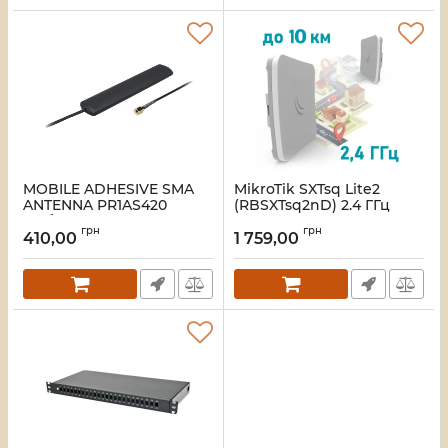
MOBILE ADHESIVE SMA
MikroTik SXTsq Lite2
ANTENNA PR1AS420
(RBSXTsq2nD) 2.4 ГГц
Мобільна антена
Бездротовий WiFi міст
грн
грн
Teltonika
410,00
1 759,00
Артикул:
16_103463
Артикул:
16_119581