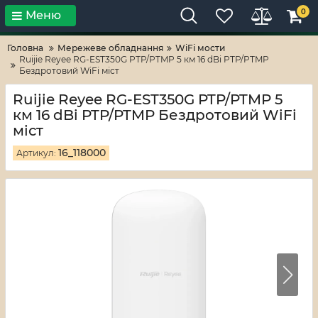
0
Меню
Тільки високі технології!
RV-ZAFT
Головна
Мережеве обладнання
WiFi мости
Ruijie Reyee RG-EST350G PTP/PTMP 5 км 16 dBi PTP/PTMP
Бездротовий WiFi міст
Ruijie Reyee RG-EST350G PTP/PTMP 5
км 16 dBi PTP/PTMP Бездротовий WiFi
міст
16_118000
Артикул: