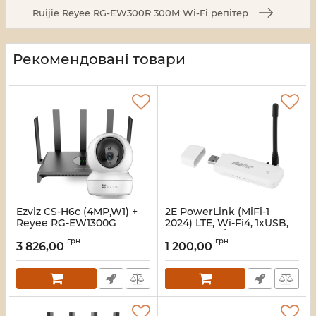
Ruijie Reyee RG-EW300R 300M Wi-Fi репітер
Рекомендовані товари
Ezviz CS-H6c (4MP,W1) +
2E PowerLink (MiFi-1
Reyee RG-EW1300G
2024) LTE, Wi-Fi4, 1xUSB,
Комплект
1xCRC9 Мобільний
грн
грн
маршрутизатор
3 826,00
1 200,00
Артикул:
16_118212
Артикул:
16_119027