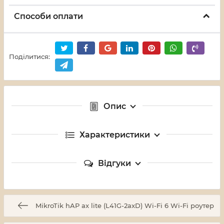
Способи оплати
Поділитися:
Опис
Характеристики
Відгуки
MikroTik hAP ax lite (L41G-2axD) Wi-Fi 6 Wi-Fi роутер