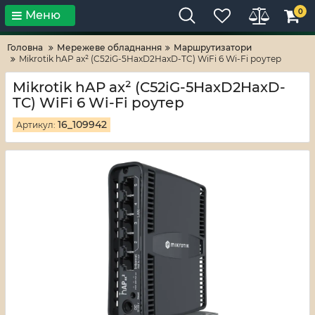
0
Меню
Тільки високі технології!
RV-ZAFT
Головна
Мережеве обладнання
Маршрутизатори
Mikrotik hAP ax² (C52iG-5HaxD2HaxD-TC) WiFi 6 Wi-Fi роутер
Mikrotik hAP ax² (C52iG-5HaxD2HaxD-
TC) WiFi 6 Wi-Fi роутер
16_109942
Артикул: