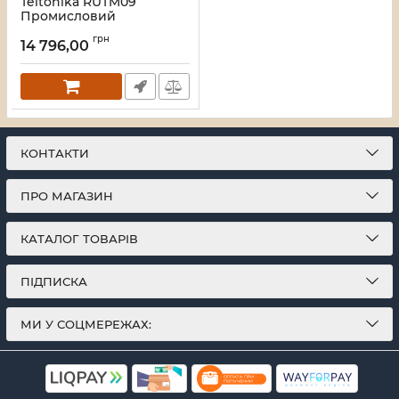
Teltonika RUTM09
Промисловий
маршрутизатор
грн
14 796,00
Артикул:
16_118151
КОНТАКТИ
ПРО МАГАЗИН
КАТАЛОГ ТОВАРІВ
ПІДПИСКА
МИ У СОЦМЕРЕЖАХ: