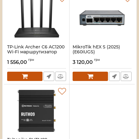
TP-Link Archer C6 AC1200
MikroTik hEX S (2025)
Wi-Fi маршрутизатор
(E60iUGS)
Маршрутизатор
Артикул:
16_120934
грн
грн
1 556,00
3 120,00
Артикул:
16_118591