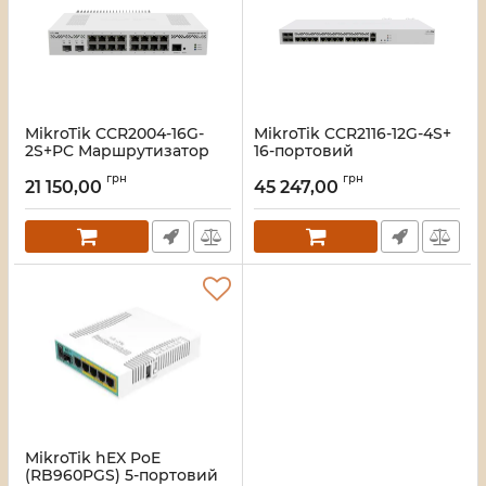
MikroTik CCR2004-16G-
MikroTik CCR2116-12G-4S+
2S+PC Маршрутизатор
16-портовий
Маршрутизатор
Артикул:
16_108802
грн
грн
21 150,00
45 247,00
Артикул:
16_105830
MikroTik hEX PoE
(RB960PGS) 5-портовий