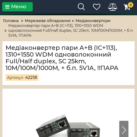
0
Меню
Тільки високі технології!
RV-ZAFT
Головна
Мережеве обладнання
Медіаконвертори
Медіаконвертер пари A+B (IC+113), 1310+1550 WDM
одноволоконний Full/Half duplex, SC 25km, 10M/100M/1000M, + б.п.
5V1A, !!ПАРА
Медіаконвертер пари A+B (IC+113),
1310+1550 WDM одноволоконний
Full/Half duplex, SC 25km,
10M/100M/1000M, + б.п. 5V1A, !!ПАРА
42218
Артикул: