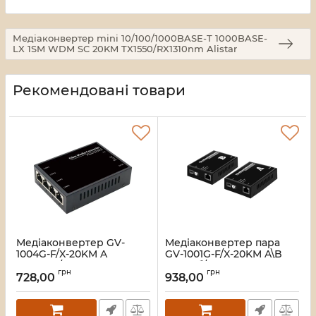
Медіаконвертер mini 10/100/1000BASE-T 1000BASE-
LX 1SM WDM SC 20KM TX1550/RX1310nm Alistar
Рекомендовані товари
Медіаконвертер GV-
Медіаконвертер пара
1004G-F/X-20KM A
GV-1001G-F/X-20KM A\B
(1000Mb/c)
1000Мб/с
грн
грн
728,00
938,00
Артикул:
38416
Артикул:
38418