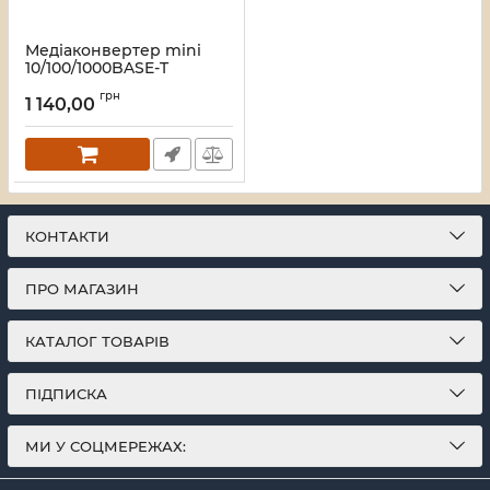
Медіаконвертер mini
10/100/1000BASE-T
1000BASE-LX 1SM WDM
грн
SC 20KM TX1310/RX1550nm
1 140,00
Alistar
Артикул:
X3GM
КОНТАКТИ
ПРО МАГАЗИН
КАТАЛОГ ТОВАРІВ
ПІДПИСКА
МИ У СОЦМЕРЕЖАХ: