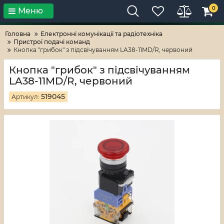
0
Меню
Тільки високі технології!
RV-ZAFT
Головна
Електронні комунікації та радіотехніка
Пристрої подачі команд
Кнопка "грибок" з підсвічуванням LA38-11MD/R, червоний
Кнопка "грибок" з підсвічуванням
LA38-11MD/R, червоний
519045
Артикул: