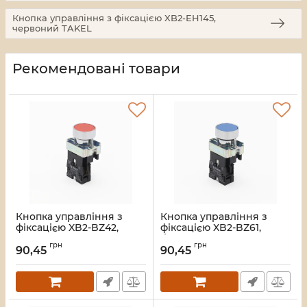
Кнопка управління з фіксацією XB2-EH145,
червоний TAKEL
Рекомендовані товари
Кнопка управління з
Кнопка управління з
фіксацією XB2-BZ42,
фіксацією XB2-BZ61,
червоний TAKEL
блакитний TAKEL
грн
грн
90,45
90,45
Артикул:
505069
Артикул:
505068