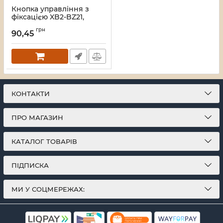
Кнопка управління з
фіксацією XB2-BZ21,
чорний TAKEL
грн
90,45
Артикул:
505065
КОНТАКТИ
ПРО МАГАЗИН
КАТАЛОГ ТОВАРІВ
ПІДПИСКА
МИ У СОЦМЕРЕЖАХ: