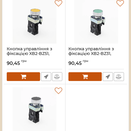
Кнопка управління з
Кнопка управління з
фіксацією XB2-BZ51,
фіксацією XB2-BZ31,
жовтий TAKEL
зелений TAKEL
грн
грн
90,45
90,45
Артикул:
505067
Артикул:
505066