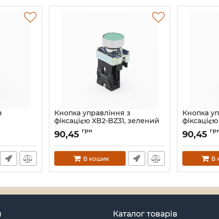
з
Кнопка управління з
Кнопка уп
фіксацією XB2-BZ31, зелений
фіксацією
TAKEL
TAKEL
грн
гр
90,45
90,45
Артикул:
505066
Артикул:
505
В кошик
В 
н
Каталог товарів