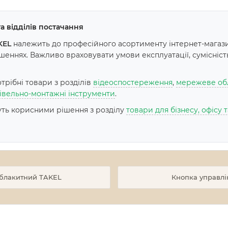
а відділів постачання
KEL
належить до професійного асортименту інтернет-магази
еннях. Важливо враховувати умови експлуатації, сумісніст
рібні товари з розділів
відеоспостереження
,
мережеве об
івельно-монтажні інструменти
.
дуть корисними рішення з розділу
товари для бізнесу, офісу
 блакитний TAKEL
Кнопка управлі