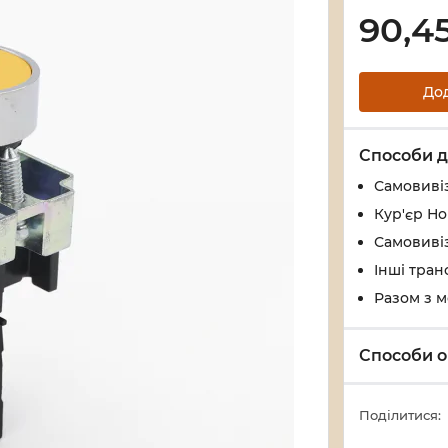
90,4
До
Способи д
Самовивіз
Кур'єр Н
Самовивіз
Інші тран
Разом з 
Способи о
Поділитися: