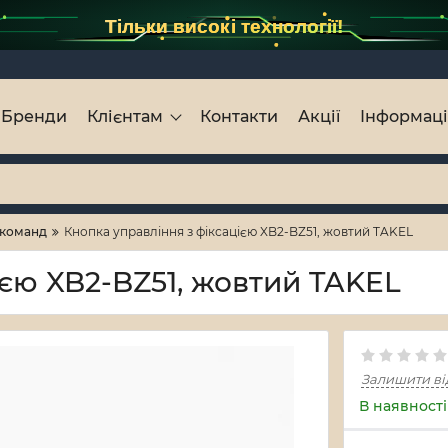
Тільки високі технології!
Бренди
Клієнтам
Контакти
Акції
Інформац
 команд
Кнопка управління з фіксацією XB2-BZ51, жовтий TAKEL
ією XB2-BZ51, жовтий TAKEL
Залишити ві
В наявності