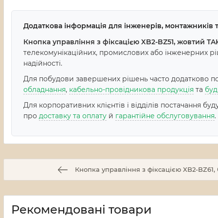
Додаткова інформація для інженерів, монтажників т
Кнопка управління з фіксацією XB2-BZ51, жовтий TA
телекомунікаційних, промислових або інженерних ріш
надійності.
Для побудови завершених рішень часто додатково пот
обладнання
,
кабельно-провідникова продукція
та
буд
Для корпоративних клієнтів і відділів постачання бу
про
доставку та оплату
й
гарантійне обслуговування
.
Кнопка управління з фіксацією XB2-BZ61,
Рекомендовані товари