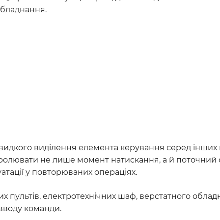
обладнання.
дкого виділення елемента керування серед інших ко
ролювати не лише момент натискання, а й поточний
атації у повторюваних операціях.
х пультів, електротехнічних шаф, верстатного облад
вводу команди.