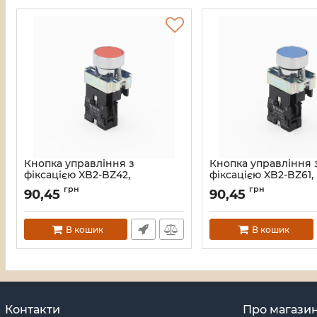
Кнопка управління з
Кнопка управління 
фіксацією XB2-BZ42,
фіксацією XB2-BZ61,
червоний TAKEL
блакитний TAKEL
грн
грн
90,45
90,45
Артикул:
505069
Артикул:
505068
В кошик
В кошик
Контакти
Про магази