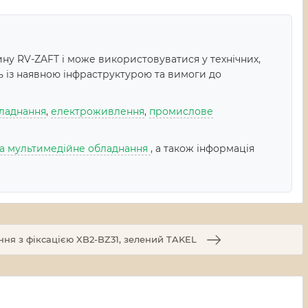
ну RV-ZAFT і може використовуватися у технічних,
ь із наявною інфраструктурою та вимоги до
ладнання
,
електроживлення
,
промислове
 та мультимедійне обладнання
, а також інформація
ння з фіксацією XB2-BZ31, зелений TAKEL