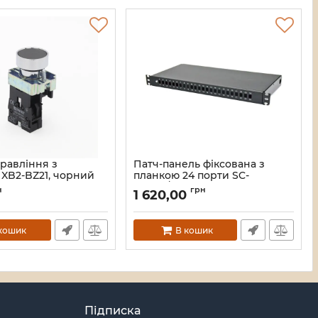
равління з
Патч-панель фіксована з
 XB2-BZ21, чорний
планкою 24 порти SC-
Simpl./LC-Dupl., пуста,
н
грн
1 620,00
каб.вводи для 4xPG11+відгиб,
065
1U, чорна
Артикул:
UA-FOPFP24SCS-B
кошик
В кошик
Підписка