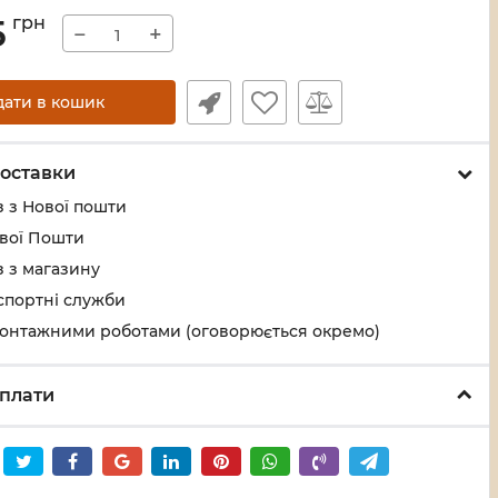
5
грн
−
+
дати в кошик
оставки
 з Нової пошти
ової Пошти
 з магазину
спортні служби
монтажними роботами (оговорюється окремо)
плати