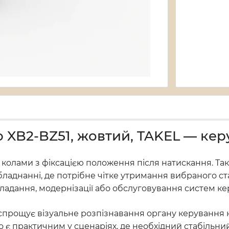
ю XB2-BZ51, жовтий, TAKEL — ке
олами з фіксацією положення після натискання. Та
ладнанні, де потрібне чітке утримання вибраного с
ладання, модернізації або обслуговування систем ке
прощує візуальне розпізнавання органу керування на 
 є практичним у сценаріях, де необхідний стабільни