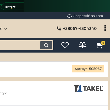
RV-ZAFT
Зворотній зв'язок
ія
+38067-4304340
0
505067
Артикул:
дгук