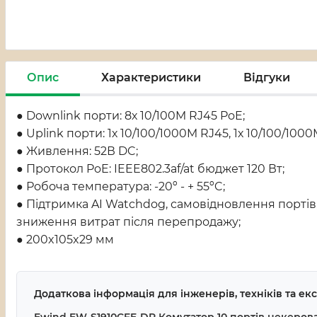
Опис
Характеристики
Відгуки
● Downlink порти: 8х 10/100M RJ45 PoE;
● Uplink порти: 1х 10/100/1000M RJ45, 1х 10/100/1000
● Живлення: 52В DC;
● Протокол PoE: IEEE802.3af/at бюджет 120 Вт;
● Робоча температура: -20º - + 55ºC;
● Підтримка AI Watchdog, самовідновлення портів,
зниження витрат після перепродажу;
● 200x105x29 мм
Додаткова інформація для інженерів, техніків та е