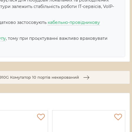
вується для побудови локальних та розподілених
ури залежить стабільність роботи IT-сервісів, VoIP-
датково застосовують
кабельно-провідникову
упу
, тому при проєктуванні важливо враховувати
10G Комутатор 10 портів некерований