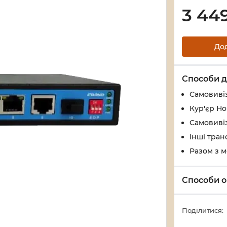
3 44
До
Способи д
Самовивіз
Кур'єр Н
Самовивіз
Інші тран
Разом з 
Способи о
Поділитися: