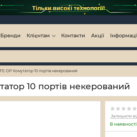
Тільки високі технології!
Бренди
Клієнтам
Контакти
Акції
Інформац
FE-DP Комутатор 10 портів некерований
атор 10 портів некерований
Залишити ві
В наявності