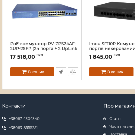
PoE-коммутатор RV-ZPS24AF-
Imou SF110P Комутат
2UP-2SFP (24 порта + 2 UpLink
портів некеровани
+ 2 SFP)
Артикул:
16_119588
грн
грн
17 518,00
1 845,00
Артикул:
A000280
В кошик
В кошик
Контакти
Про магази
+38067-4304340
Статті
Часті питанн
+38063-8555251
Доставка