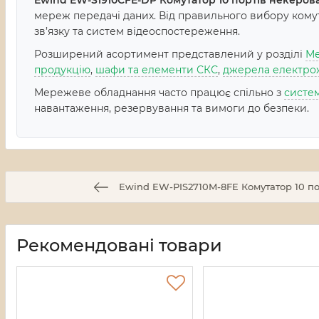
Ewind EW-S1910CFE-DP Комутатор 10 портів некеров
мереж передачі даних. Від правильного вибору комута
зв’язку та систем відеоспостереження.
Розширений асортимент представлений у розділі
Ме
продукцію
,
шафи та елементи СКС
,
джерела електро
Мережеве обладнання часто працює спільно з
систе
навантаження, резервування та вимоги до безпеки.
Ewind EW-PIS2710M-8FE Комутатор 10 п
Рекомендовані товари