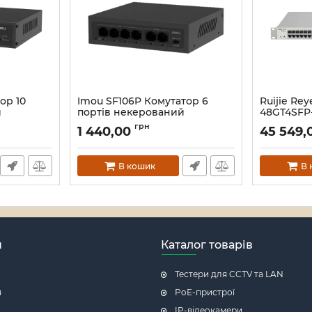
ор 10
Imou SF106P Комутатор 6
Ruijie Re
й
портів некерований
48GT4SFP-
портів к
Артикул:
16_119587
грн
1 440,00
45 549,
Артикул:
16_
В кошик
В 
н
Каталог товарів
Тестери для CCTV та LAN
я
PoE-пристрої
IP-відеокамери