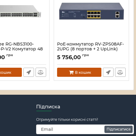
yee RG-NBS3100-
PoE-коммутатор RV-ZPS08AF-
P-V2 Комутатор 48
2UPG (8 портов + 2 UpLink)
ерований
Артикул:
A000279
грн
грн
00
5 756,00
119674
кошик
В кошик
Підписка
Отримуйте тільки корисні статті!
Підписатися