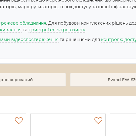
аний
відноситься до мережевого обладнання, що використо
торів, маршрутизаторів, точок доступу та іншої інфраструкт
режеве обладнання
. Для побудови комплексних рішень до
живлення
та
пристрої електрозахисту
.
мами відеоспостереження
та рішеннями для
контролю дост
ортів керований
Ewind EW-S39