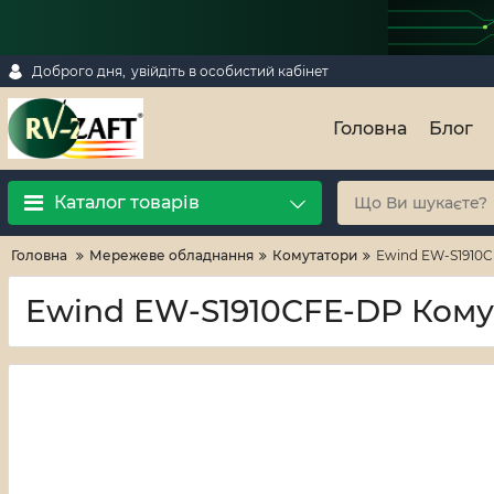
Доброго дня,
увійдіть в особистий кабінет
Головна
Блог
Каталог товарів
Головна
Мережеве обладнання
Комутатори
Ewind EW-S1910C
Ewind EW-S1910CFE-DP Комут