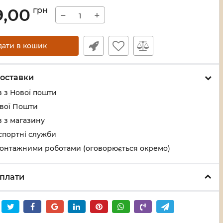
9,00
грн
−
+
дати в кошик
оставки
 з Нової пошти
ової Пошти
 з магазину
спортні служби
монтажними роботами (оговорюється окремо)
плати