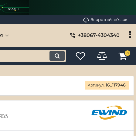
RV-ZAFT
Зворотній зв'язок
ія
+38067-4304340
0
16_117946
Артикул:
дгук