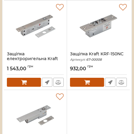
Защіпка
Защіпка Kraft KRF-150NC
електроригельна Kraft
Артикул:
67-00008
KRF-500A NO
грн
грн
1 543,00
932,00
Артикул:
67-00010