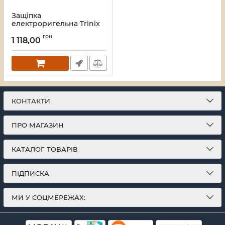
Защіпка
електроригельна Trinix
YB-100+ NO
грн
1 118,00
Артикул:
67-00012
КОНТАКТИ
ПРО МАГАЗИН
КАТАЛОГ ТОВАРІВ
ПІДПИСКА
МИ У СОЦМЕРЕЖАХ: