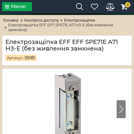
0
Меню
Тільки високі технології!
RV-ZAFT
Головна
Контроль доступу
Електрозащіпки
Електрозащіпка EFF EFF SPE71E A71 НЗ-Е (без живлення
замкнена)
Електрозащіпка EFF EFF SPE71E A71
НЗ-Е (без живлення замкнена)
35181
Артикул: