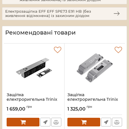
Електрозащіпка EFF EFF SPE73 E91 НВ (без
живлення відімкнена) із захисним діодом
Рекомендовані товари
Защіпка
Защіпка
електроригельна Trinix
електроригельна Trinix
TRX-500A NO
TRX-500N NO
грн
грн
1 659,00
1 325,00
Артикул:
67-00028
Артикул:
67-00027