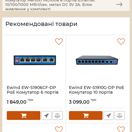
10/100/1000 Мбіт/сек. метал DC 5V 2А. Блок
живлення у комплекті
Рекомендовані товари
Ewind EW-S1906CF-DP
Ewind EW-S1910G-DP PoE
PoE Комутатор 6 портів
Комутатор 10 портів
некерований
некерований
грн
грн
1 849,00
3 099,00
Артикул:
16_119577
Артикул:
16_119576