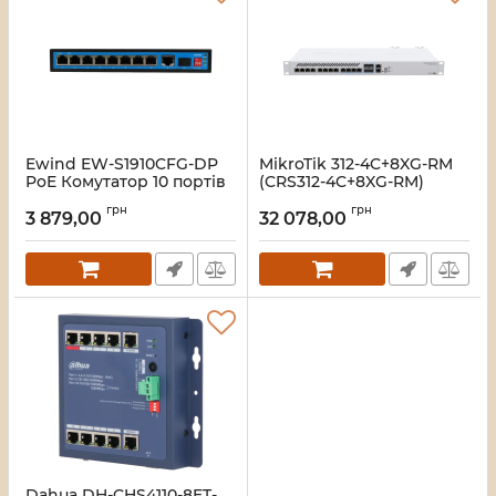
Ewind EW-S1910CFG-DP
MikroTik 312-4C+8XG-RM
PoE Комутатор 10 портів
(CRS312-4C+8XG-RM)
некерований
Комутатор
грн
грн
3 879,00
32 078,00
Артикул:
16_119575
Артикул:
16_118592
Dahua DH-CHS4110-8ET-