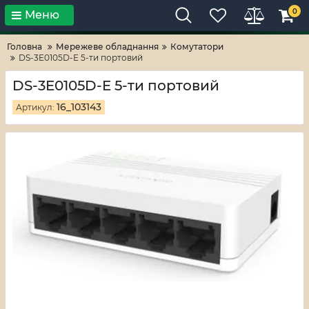
0
Меню
Тільки високі технології!
RV-ZAFT
Головна
Мережеве обладнання
Комутатори
DS-3E0105D-E 5-ти портовий
DS-3E0105D-E 5-ти портовий
16_103143
Артикул: