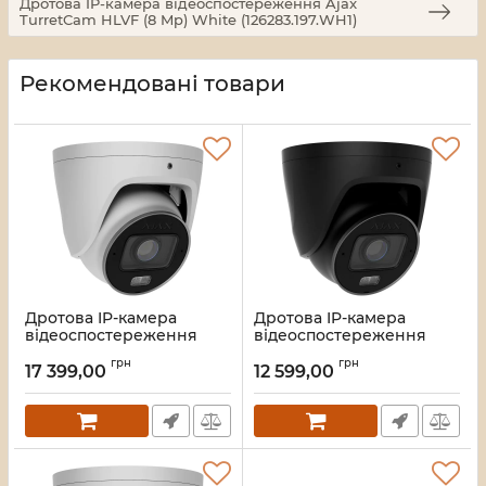
Дротова IP-камера відеоспостереження Ajax
TurretCam HLVF (8 Mp) White (126283.197.WH1)
Рекомендовані товари
Дротова IP-камера
Дротова IP-камера
відеоспостереження
відеоспостереження
Ajax TurretCam HLVF (8
Ajax TurretCam HLVF (5
грн
грн
Mp) White
Mp) Black (126280.197.BL1)
17 399,00
12 599,00
(126283.197.WH1)
Артикул:
45_000063795
Артикул:
45_000063796