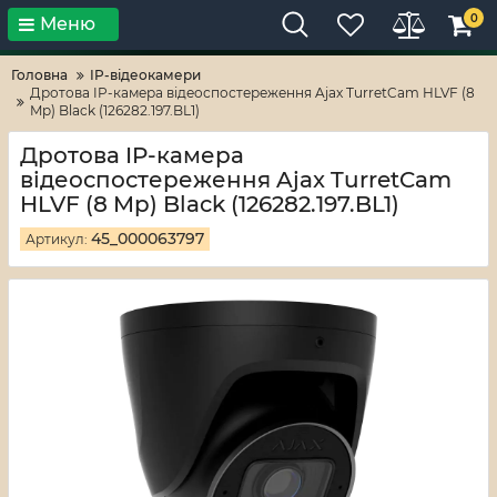
0
Меню
Тільки високі технології!
RV-ZAFT
Головна
IP-відеокамери
Дротова IP-камера відеоспостереження Ajax TurretCam HLVF (8
Mp) Black (126282.197.BL1)
Дротова IP-камера
відеоспостереження Ajax TurretCam
HLVF (8 Mp) Black (126282.197.BL1)
45_000063797
Артикул: