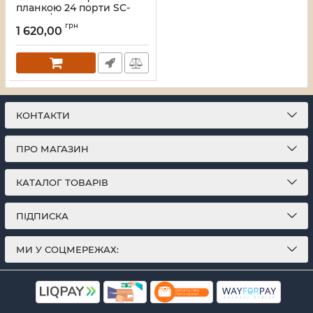
планкою 24 порти SC-
Simpl./LC-Dupl., пуста,
грн
каб.вводи для
1 620,00
4xPG11+відгиб, 1U, чорна
Артикул:
UA-FOPFP24SCS-B
КОНТАКТИ
ПРО МАГАЗИН
КАТАЛОГ ТОВАРІВ
ПІДПИСКА
МИ У СОЦМЕРЕЖАХ: