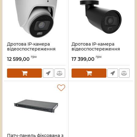
Дротова IP-камера
Дротова IP-камера
відеоспостереження
відеоспостереження
Ajax TurretCam HLVF (5
Ajax BulletCam HLVF (8
грн
грн
Mp) White
Mp) Black (126278.217.BL1)
12 599,00
17 399,00
(126281.197.WH1)
Артикул:
45_000063789
Артикул:
45_000063794
Патч-панель фіксована з