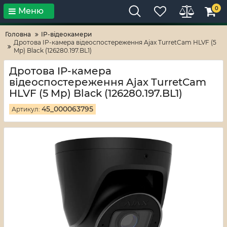
0
Меню
Тільки високі технології!
RV-ZAFT
Головна
IP-відеокамери
Дротова IP-камера відеоспостереження Ajax TurretCam HLVF (5
Mp) Black (126280.197.BL1)
Дротова IP-камера
відеоспостереження Ajax TurretCam
HLVF (5 Mp) Black (126280.197.BL1)
45_000063795
Артикул: