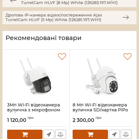
TurretCam HLVF (8 Mp) White (126283.197.WH1)
Дротова IP-камера відеоспостереження Ajax
TurretCam HLVF (5 Mp) White (126281.197.WH1)
Рекомендовані товари
3Мп Wi-Fi відеокамера
8 Мп Wi-Fi відеокамера
вулична з мікрофоном
вулична SD/картка PiPo
SD/картою YOSO YO-
PP-IPC27D8MP20 PTZ
грн
грн
IPC57D3MP50 PTZ 2.8mm
2.8mm ICSee
1 120,00
2 300,00
V380
Артикул:
42138
Артикул:
42160