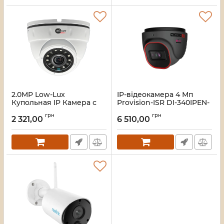
2.0MP Low-Lux
IP-відеокамера 4 Мп
Купольная IP Камера с
Provision-ISR DI-340IPEN-
инфракрасной
28-G-V4 (2.8 мм) з
грн
грн
подсветкой RVA-
вбудованим мікрофоном
2 321,00
6 510,00
DM312BC02-LP
і відеоаналітикою для
системи відеонагляду
Артикул:
S000350
Артикул:
303527