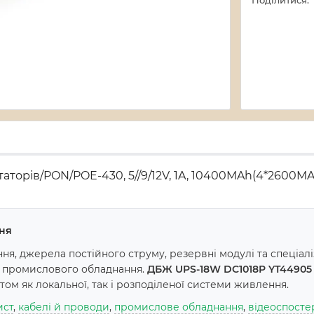
Поділитися:
торів/PON/POE-430, 5//9/12V, 1A, 10400MAh(4*2600MAh
ня
я, джерела постійного струму, резервні модулі та спеціал
а промислового обладнання.
ДБЖ UPS-18W DC1018P YT44905 дл
м як локальної, так і розподіленої системи живлення.
ист
,
кабелі й проводи
,
промислове обладнання
,
відеоспост