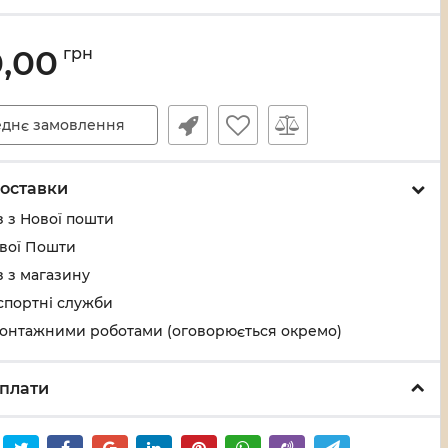
0,00
грн
днє замовлення
оставки
 з Нової пошти
ової Пошти
 з магазину
спортні служби
монтажними роботами (оговорюється окремо)
плати