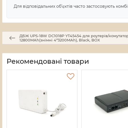
Для відповідальних об’єктів часто застосовують комб
ДБЖ UPS-18W DC1018P YT45454 для роутерів/комутаторів
12800MAh(знімні 4*3200MAh), Black, BOX
Рекомендовані товари