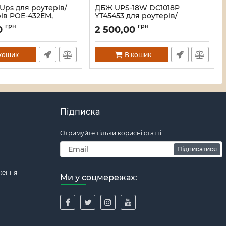
Ups для роутерів/
ДБЖ UPS-18W DC1018P
ів POE-432EM,
YT45453 для роутерів/
DC 9В/12В, POE
комутаторів/PON/POE-430,
грн
грн
0
2 500,00
USB DC 5В/2A,
5//9/12V, 1A, 11200MAh(знімні
(4*2600MAh),
4*2800MAh), Black, BOX
5), White, BOX
Артикул:
45453
кошик
В кошик
68
Підписка
Отримуйте тільки корисні статті!
Підписатися
ження
Ми у соцмережах: