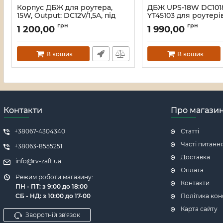
Корпус ДБЖ для роутера,
ДБЖ UPS-18W DC101
15W, Output: DC12V/1,5A, під
YT45103 для роутері
акумулятори 4(АА), White,
комутаторів/PON/PO
грн
грн
1 200,00
1 990,00
ОЕМ(Порожній)
5//9/12V, 1A, 10000MA
4*2500MAh), Black, 
Артикул:
16846
Артикул:
45103
В кошик
В кошик
Контакти
Про магази
+38067-4304340
Статті
Часті питанн
+38063-8555251
Доставка
info@rv-zaft.ua
Оплата
Режим роботи магазину:
Контакти
ПН - ПТ: з 9:00 до 18:00
СБ - НД: з 10:00 до 17-00
Політика кон
Карта сайту
Зворотній зв'язок