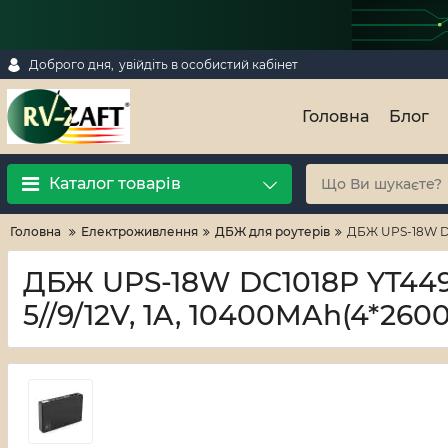
Доброго дня,
увійдіть в особистий кабінет
Головна
Блог
Каталог товарів
Головна
Електроживлення
ДБЖ для роутерів
ДБЖ UPS-18W DC1
ДБЖ UPS-18W DC1018P YT449
5//9/12V, 1A, 10400MAh(4*260