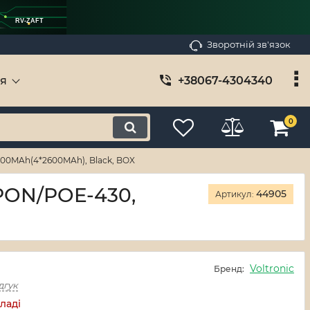
RV-ZAFT
Зворотній зв'язок
ія
+38067-4304340
0
0400MAh(4*2600MAh), Black, BOX
PON/POE-430,
44905
Артикул:
Voltronic
Бренд:
дгук
ладі