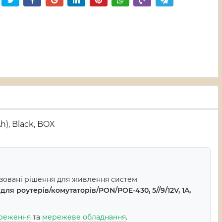
), Black, BOX
ізовані рішення для живлення систем
я роутерів/комутаторів/PON/POE-430, 5//9/12V, 1A,
ереження
та
мережеве обладнання
.