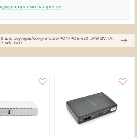
акумуляторними батареями
.
для роутерів/комутаторів/PON/POE-430, 5//9/12V, 1A,
 Black, BOX