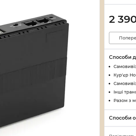
2 39
Попере
Способи д
Самовивіз
Кур'єр Н
Самовивіз
Інші тран
Разом з 
Способи о