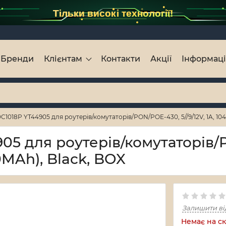
Тільки високі технології!
Бренди
Клієнтам
Контакти
Акції
Інформац
018P YT44905 для роутерів/комутаторів/PON/POE-430, 5//9/12V, 1A, 1
05 для роутерів/комутаторів/
0MAh), Black, BOX
Залишити ві
Немає на ск