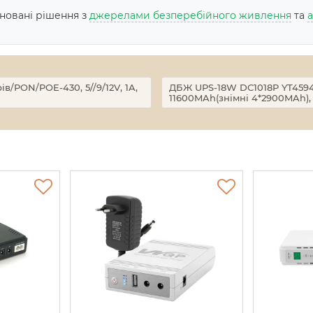
іновані рішення з
джерелами безперебійного живлення
та
/PON/POE-430, 5//9/12V, 1A,
ДБЖ UPS-18W DC1018P YT45949 
11600MAh(знімні 4*2900MAh),