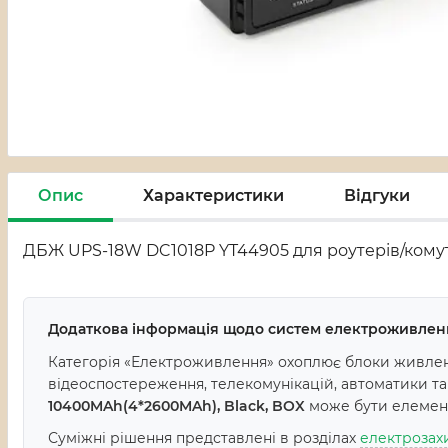
Опис
Характеристики
Відгуки
ДБЖ UPS-18W DC1018P YT44905 для роутерів/комута
Додаткова інформація щодо систем електроживлен
Категорія «Електроживлення» охоплює блоки живленн
відеоспостереження, телекомунікацій, автоматики т
10400MAh(4*2600MAh), Black, BOX
може бути елементо
Суміжні рішення представлені в розділах
електрозах