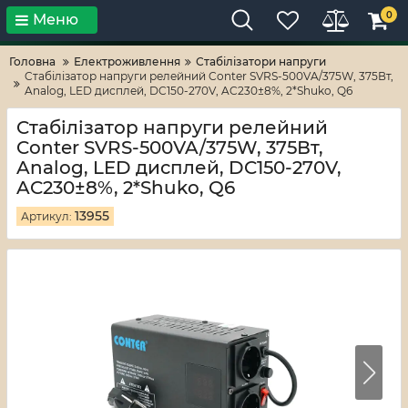
0
Меню
Тільки високі технології!
RV-ZAFT
Головна
Електроживлення
Стабілізатори напруги
Cтабілізатор напруги релейний Conter SVRS-500VA/375W, 375Вт,
Analog, LED дисплей, DC150-270V, AC230±8%, 2*Shuko, Q6
Cтабілізатор напруги релейний
Conter SVRS-500VA/375W, 375Вт,
Analog, LED дисплей, DC150-270V,
AC230±8%, 2*Shuko, Q6
13955
Артикул: