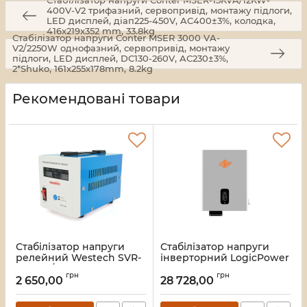
Стабілізатор напруги Conter MSER-15KVA/12KW-
400V-V2 трифазний, сервопривід, монтажу підлоги,
LED дисплей, діап225-450V, AC400±3%, колодка,
416x219x352 mm, 33.8kg
Стабілізатор напруги Conter MSER 3000 VA-
V2/2250W однофазний, сервопривід, монтажу
підлоги, LED дисплей, DC130-260V, AC230±3%,
2*Shuko, 161x255x178mm, 8.2kg
Рекомендовані товари
Стабілізатор напруги
Стабілізатор напруги
релейний Westech SVR-
інверторний LogicPower
1000VA/750W
LP-W - IS10000 (8300Вт)
грн
грн
однофазний, напольного
2 650,00
28 728,00
Артикул:
29788
монтажу, LED дисплей,
DC150-270V, AC230±8%,