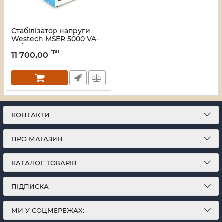
Стабілізатор напруги
Westech MSER 5000 VA-
V2/3750W однофазний,
грн
сервопривід, монтажу
11 700,00
підлоги, LED дисплей,
діапазон 130-260V,
AC230±3%, 2*Shuko,
Артикул:
46149
КОНТАКТИ
ПРО МАГАЗИН
КАТАЛОГ ТОВАРІВ
ПІДПИСКА
МИ У СОЦМЕРЕЖАХ: