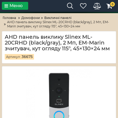
0
Меню
Тільки високі технології!
RV-ZAFT
Головна
Домофони
Викличні панелі
AHD панель виклику Slinex ML-20CRHD (black/gray), 2 Мп, EM-
Marin зчитувач, кут огляду 115°, 45×130×24 мм
AHD панель виклику Slinex ML-
20CRHD (black/gray), 2 Мп, EM-Marin
зчитувач, кут огляду 115°, 45×130×24 мм
36675
Артикул: