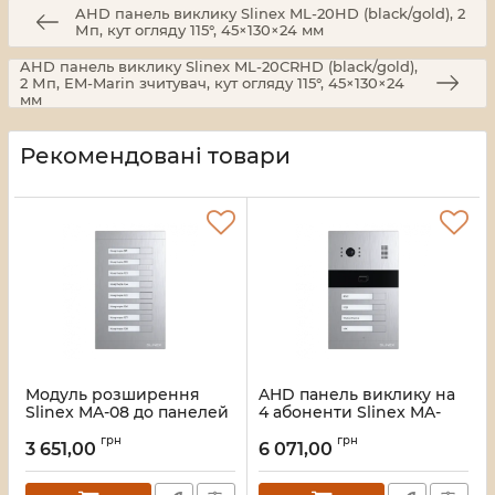
AHD панель виклику Slinex ML-20HD (black/gold), 2
Мп, кут огляду 115°, 45×130×24 мм
AHD панель виклику Slinex ML-20CRHD (black/gold),
2 Мп, EM-Marin зчитувач, кут огляду 115°, 45×130×24
мм
Рекомендовані товари
Модуль розширення
AHD панель виклику на
Slinex MA-08 до панелей
4 абоненти Slinex MA-
викликів MA-01CRHD,
04CRHD, 2 Мп, EM-
грн
грн
MA-02CRHD, MA-03CRHD,
Marin/Mifare зчитувач,
3 651,00
6 071,00
MA-04CRHD, 186×110×34
кут огляду 115°, 110×185×34
мм
мм