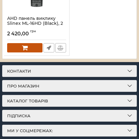
AHD панель виклику
Slinex ML-16HD (Black), 2
Мп, кут огляду 76°,
грн
41×122×23 мм
2 420,00
Артикул:
36668
КОНТАКТИ
ПРО МАГАЗИН
КАТАЛОГ ТОВАРІВ
ПІДПИСКА
МИ У СОЦМЕРЕЖАХ: