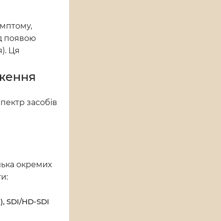
имптому,
ед появою
). Ця
еження
спектр засобів
лька окремих
и:
), SDI/HD-SDI