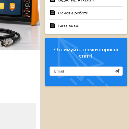
Відео від RV-ZAFT
Основи роботи
База знань
Отримуйте тільки корисні
статті!