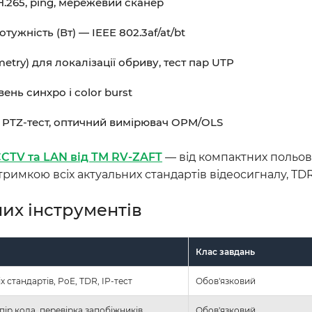
H.265, ping, мережевий сканер
отужність (Вт) — IEEE 802.3af/at/bt
try) для локалізації обриву, тест пар UTP
івень синхро і color burst
5 PTZ-тест, оптичний вимірювач OPM/OLS
CCTV та LAN від TM RV-ZAFT
— від компактних польов
тримкою всіх актуальних стандартів відеосигналу, TD
них інструментів
Клас завдань
 стандартів, PoE, TDR, IP-тест
Обов'язковий
ір кола, перевірка запобіжників
Обов'язковий