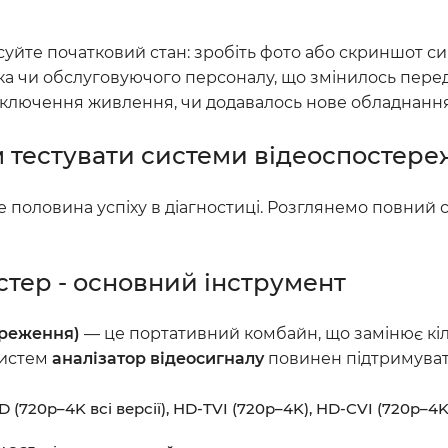
суйте початковий стан: зробіть фото або скриншот с
ика чи обслуговуючого персоналу, що змінилось пер
дключення живлення, чи додавалось нове обладнання
м тестувати системи відеоспостер
 половина успіху в діагностиці. Розглянемо повний 
стер - основний інструмент
ереження)
— це портативний комбайн, що замінює кі
систем
аналізатор відеосигналу
повинен підтримуват
 (720p–4K всі версії), HD-TVI (720p–4K), HD-CVI (720p–4K