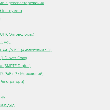
теми відеоспостереження
й інструмент
в
 UTP, Оптоволокно)
C, PoE
H, PAL/NTSC (Аналоговий SD)
 (HD-over-Coax)
х (SMPTE Digital)
VR, PoE (IP / Мережевий)
(Реєстратори)
иму
й підхід