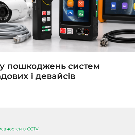
ку пошкоджень систем
дових і девайсів
правностей в CCTV