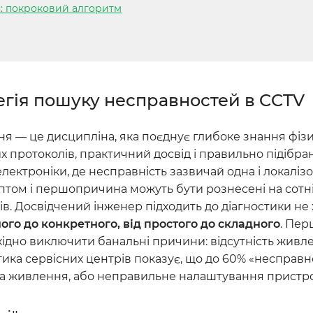
я: покроковий алгоритм
атегія пошуку несправностей в CCTV
я — це дисципліна, яка поєднує глибоке знання фіз
 протоколів, практичний досвід і правильно підібра
електроніки, де несправність зазвичай одна і локаліз
птом і першопричина можуть бути рознесені на сотні
ів. Досвідчений інженер підходить до діагностики не 
ного до конкретного, від простого до складного
. Пер
ідно виключити банальні причини: відсутність живл
стика сервісних центрів показує, що до 60% «несправ
ема живлення, або неправильне налаштування пристр