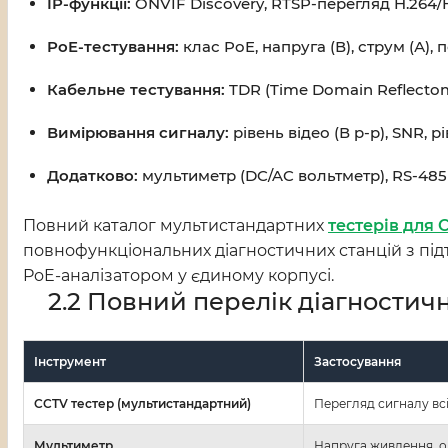
IP-функції:
ONVIF Discovery, RTSP-перегляд H.264/
PoE-тестування:
клас PoE, напруга (В), струм (А), п
Кабельне тестування:
TDR (Time Domain Reflectome
Вимірювання сигналу:
рівень відео (В p-p), SNR, р
Додатково:
мультиметр (DC/AC вольтметр), RS-48
Повний каталог мультистандартних
тестерів для 
повнофункціональних діагностичних станцій з під
PoE-аналізатором у єдиному корпусі.
2.2 Повний перелік діагностич
Інструмент
Застосування
CCTV тестер (мультистандартний)
Перегляд сигналу всіх
Мультиметр
Напруга живлення, оп