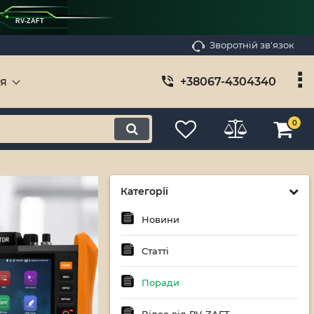
RV-ZAFT
Зворотній зв'язок
ія
+38067-4304340
0
Категорії
Новини
Статті
Поради