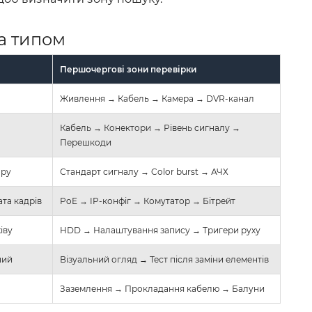
за типом
Першочергові зони перевірки
Живлення → Кабель → Камера → DVR-канал
Кабель → Конектори → Рівень сигналу →
Перешкоди
ору
Стандарт сигналу → Color burst → АЧХ
ата кадрів
PoE → IP-конфіг → Комутатор → Бітрейт
іву
HDD → Налаштування запису → Тригери руху
ний
Візуальний огляд → Тест після заміни елементів
Заземлення → Прокладання кабелю → Балуни