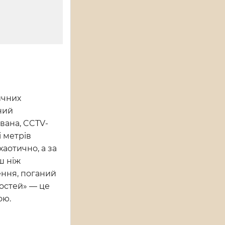
ичних
ний
ована, CCTV-
 метрів
хаотично, а за
ш ніж
ення, поганий
ностей» — це
ою.