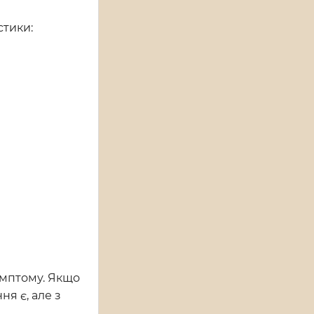
стики:
имптому. Якщо
я є, але з