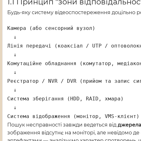
1.1 Принцип "зони відповідальнос
Будь-яку систему відеоспостереження доцільно ро
Камера (або сенсорний вузол)

  ↓

Лінія передачі (коаксіал / UTP / оптоволокн
  ↓

Комутаційне обладнання (комутатор, медіакон
  ↓

Реєстратор / NVR / DVR (прийом та запис сиг
  ↓

Система зберігання (HDD, RAID, хмара)

  ↓

Система відображення (монітор, VMS-клієнт)
Пошук несправності завжди ведеться від
джерела
зображення відсутнє на моніторі, але невідомо де
артефактами — аналізуємо характер спотворень, 