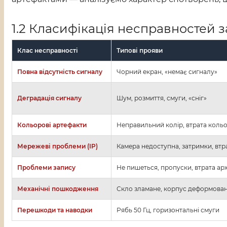
1.2 Класифікація несправностей 
Клас несправності
Типові прояви
Повна відсутність сигналу
Чорний екран, «немає сигналу»
Деградація сигналу
Шум, розмиття, смуги, «сніг»
Кольорові артефакти
Неправильний колір, втрата коль
Мережеві проблеми (IP)
Камера недоступна, затримки, втр
Проблеми запису
Не пишеться, пропуски, втрата арх
Механічні пошкодження
Скло зламане, корпус деформова
Перешкоди та наводки
Рябь 50 Гц, горизонтальні смуги