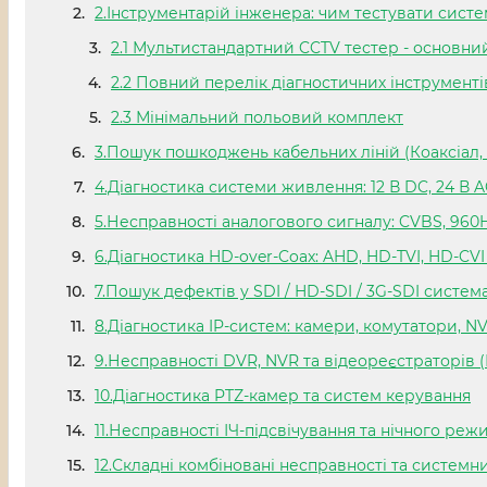
2.Інструментарій інженера: чим тестувати сис
2.1 Мультистандартний CCTV тестер - основни
2.2 Повний перелік діагностичних інструменті
2.3 Мінімальний польовий комплект
3.Пошук пошкоджень кабельних ліній (Коаксіал,
4.Діагностика системи живлення: 12 В DC, 24 В A
5.Несправності аналогового сигналу: CVBS, 960
6.Діагностика HD-over-Coax: AHD, HD-TVI, HD-CVI
7.Пошук дефектів у SDI / HD-SDI / 3G-SDI система
8.Діагностика IP-систем: камери, комутатори, N
9.Несправності DVR, NVR та відеореєстраторів 
10.Діагностика PTZ-камер та систем керування
11.Несправності ІЧ-підсвічування та нічного реж
12.Складні комбіновані несправності та системни