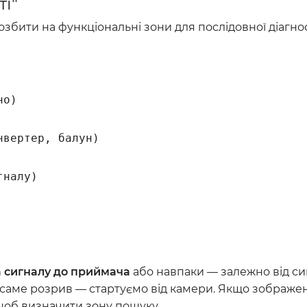
ті"
збити на функціональні зони для послідовної діагно
о)

вертер, балун)

налу)

 сигналу до приймача
або навпаки — залежно від с
 саме розрив — стартуємо від камери. Якщо зображенн
щоб визначити зону пошуку.