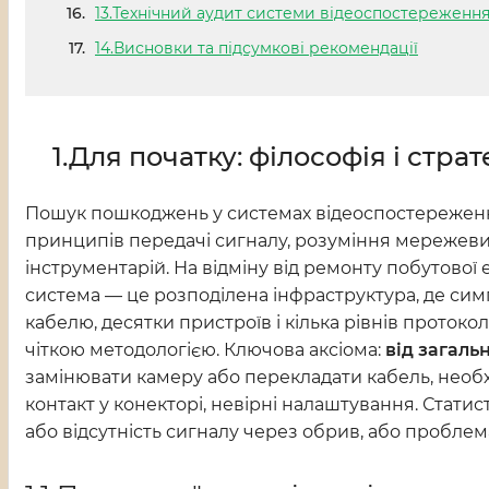
13.Технічний аудит системи відеоспостереженн
14.Висновки та підсумкові рекомендації
1.Для початку
: філософія і стр
Пошук пошкоджень у системах відеоспостереженн
принципів передачі сигналу, розуміння мережевих
інструментарій. На відміну від ремонту побутової 
система — це розподілена інфраструктура, де сим
кабелю, десятки пристроїв і кілька рівнів протокол
чіткою методологією. Ключова аксіома:
від загаль
замінювати камеру або перекладати кабель, необх
контакт у конекторі, невірні налаштування. Стати
або відсутність сигналу через обрив, або пробл