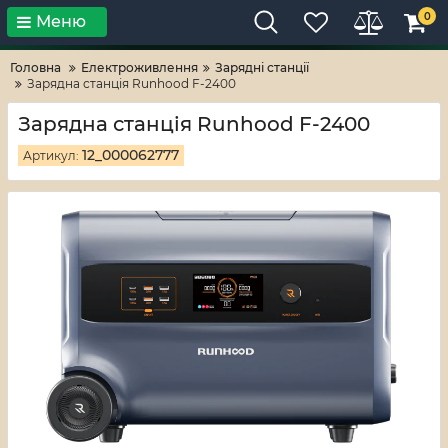
0
Меню
Тільки високі технології!
RV-ZAFT
Головна
Електроживлення
Зарядні станції
Зарядна станція Runhood F-2400
Зарядна станція Runhood F-2400
12_000062777
Артикул: