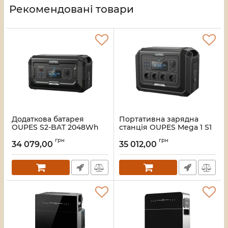
Рекомендовані товари
Додаткова батарея
Портативна зарядна
OUPES S2-BAT 2048Wh
станція OUPES Mega 1 S1
LiFePO4 для портативної
2000W 1024Wh LiFePO4
грн
грн
зарядної станції Mega 1
34 079,00
35 012,00
Артикул:
42-00306
S1
Артикул:
42-00305