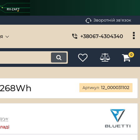
RV-ZAFT
Зворотній зв'язок
ія
+38067-4304340
0
W 268Wh
12_000031102
Артикул:
дгук
ладі