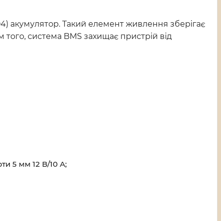
PO4) акумулятор. Такий елемент живлення зберігає
м того, система BMS захищає пристрій від
ти 5 мм 12 В/10 А;