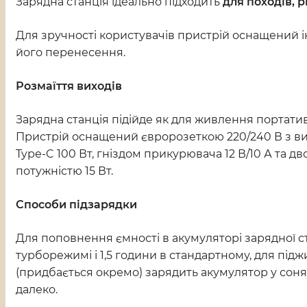
Зарядна станція ідеально підходить
для походів, 
Для зручності користувачів пристрій оснащений 
його перенесення.
Розмаїття виходів
Зарядна станція підійде як для живлення портативн
Пристрій оснащений євророзеткою 220/240 В з вих
Type-C 100 Вт, гніздом прикурювача 12 В/10 А та д
потужністю 15 Вт.
Способи підзарядки
Для поповнення ємності в акумуляторі зарядної ст
турборежимі і 1,5 години в стандартному, для під
(придбається окремо) зарядить акумулятор у соняч
далеко.