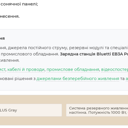
сонячної панелі;
несення.
ня
я, джерела постійного струму, резервні модулі та спеціал
а промислового обладнання.
Зарядна станція Bluetti EB3A 
живлення.
ист
,
кабелі й проводи
,
промислове обладнання
,
відеоспост
іновані рішення з
джерелами безперебійного живлення
та
Cистема резервного живлення
PLUS Gray
настінна. Потужність 1000 Вт,