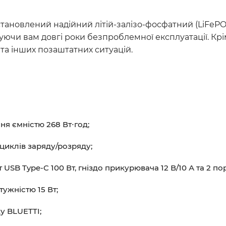
 встановлений надійний літій-залізо-фосфатний (LiFe
уючи вам довгі роки безпроблемної експлуатації. Крі
та інших позаштатних ситуацій.
ня ємністю 268 Вт⋅год;
циклів заряду/розряду;
 USB Type-C 100 Вт, гніздо прикурювача 12 В/10 А та 2 пор
ужністю 15 Вт;
у BLUETTI;