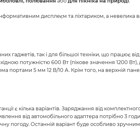
риболовлі, полювання
або
для пікніка на природі
.
інформативним дисплеєм та ліхтариком, а невелика 
их гаджетів, так і для більшої техніки, що працює ві
ідною потужністю 600 Вт (пікове значення 1200 Вт),
вома портами 5 мм 12 В/10 А. Крім того, на верхній па
анції є кілька варіантів. Заряджання від комплектно
живлення від автомобільного адаптера потрібно 3 годи
ну погоду. Останній варіант буде особливо зручним у