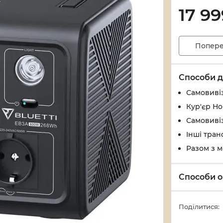
17 99
Попере
Способи д
Самовивіз
Кур'єр Н
Самовивіз
Інші тран
Разом з 
Способи о
Поділитися: