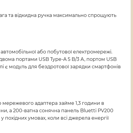
вага та відкидна ручка максимально спрощують
д автомобільної або побутової електромережі.
 двома портами USB Type-A 5 В/3 А, портом USB
нелі є модуль для бездротової зарядки смартфонів
го мережевого адаптера займе 1,3 години в
ни, а 200-ватна сонячна панель Bluetti PV200
 похідних умовах, коли всі джерела енергії