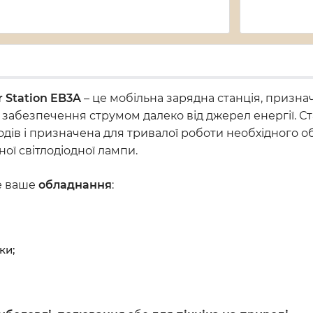
r Station EB3A
– це мобільна зарядна станція, призн
 забезпечення струмом далеко від джерел енергії. С
ів і призначена для тривалої роботи необхідного обл
ної світлодіодної лампи.
е ваше
обладнання
:
ки;