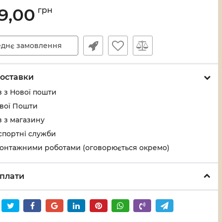
9,00
грн
днє замовлення
оставки
 з Нової пошти
ової Пошти
 з магазину
спортні служби
монтажними роботами (оговорюється окремо)
плати