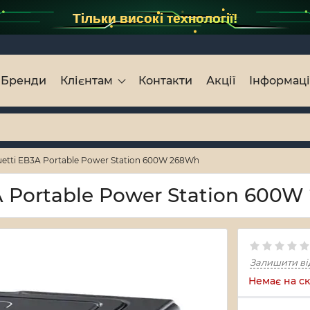
Тільки високі технології!
Бренди
Клієнтам
Контакти
Акції
Інформац
uetti EB3A Portable Power Station 600W 268Wh
A Portable Power Station 600
Залишити ві
Немає на ск