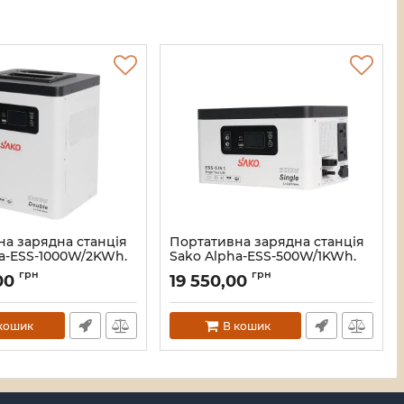
а зарядна станція
Портативна зарядна станція
a-ESS-1000W/2KWh.
Sako Alpha-ESS-500W/1KWh.
ь 1000 Вт,
Потужність 500 Вт,
грн
грн
00
19 550,00
ість 2009.6 Вт*год,
енергоємність 1004.8 Вт*год,
LifePO4
00307
Артикул:
42-00308
кошик
В кошик