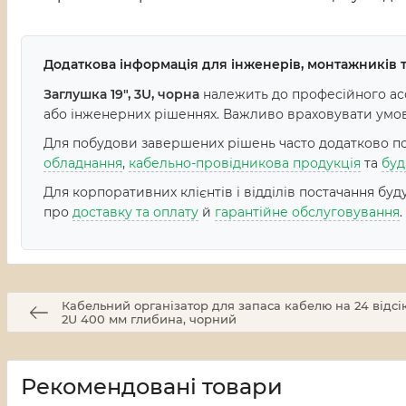
Додаткова інформація для інженерів, монтажників т
Заглушка 19", 3U, чорна
належить до професійного асо
або інженерних рішеннях. Важливо враховувати умови 
Для побудови завершених рішень часто додатково пот
обладнання
,
кабельно-провідникова продукція
та
буд
Для корпоративних клієнтів і відділів постачання бу
про
доставку та оплату
й
гарантійне обслуговування
.
Кабельний організатор для запаса кабелю на 24 відсі
2U 400 мм глибина, чорний
Рекомендовані товари