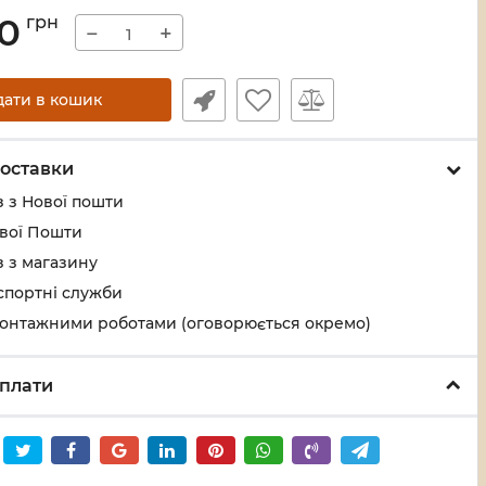
00
грн
−
+
дати в кошик
оставки
 з Нової пошти
ової Пошти
 з магазину
спортні служби
монтажними роботами (оговорюється окремо)
плати