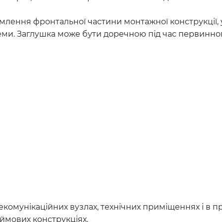
млення фронтальної частини монтажної конструкції,
еми. Заглушка може бути доречною під час первинног
екомунікаційних вузлах, технічних приміщеннях і в 
юймових конструкціях.