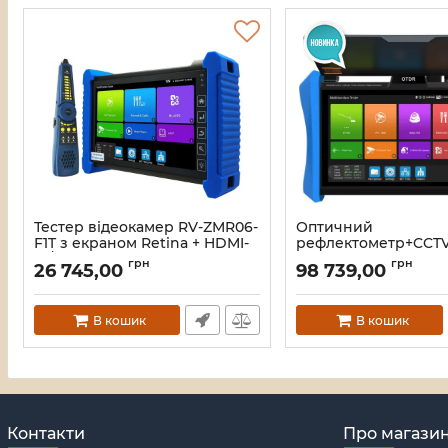
Тестер відеокамер RV-ZMR06-
Оптичний
F1T з екраном Retina + HDMI-
рефлектометр+CCT
in/out, VGA-in, + трасувальник
тестер RVZ-Opt15-M
грн
грн
26 745,00
98 739,00
кабелю
(1310/1550нм-30/28дБ
серія
Артикул:
A000334
Артикул:
A000328
В кошик
В кошик
Контакти
Про магази