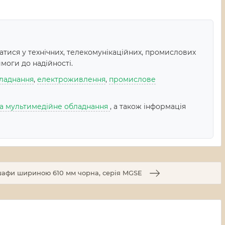
тися у технічних, телекомунікаційних, промислових
моги до надійності.
ладнання
,
електроживлення
,
промислове
 та мультимедійне обладнання
, а також інформація
шафи шириною 610 мм чорна, серія MGSE