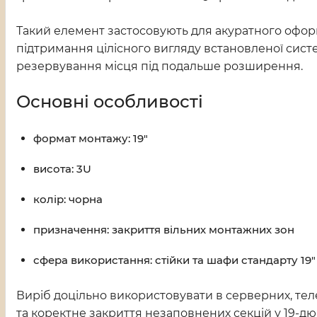
Такий елемент застосовують для акуратного офор
підтримання цілісного вигляду встановленої сист
резервування місця під подальше розширення.
Основні особливості
формат монтажу: 19"
висота: 3U
колір: чорна
призначення: закриття вільних монтажних зон
сфера використання: стійки та шафи стандарту 19"
Виріб доцільно використовувати в серверних, тел
та коректне закриття незаповнених секцій у 19-д