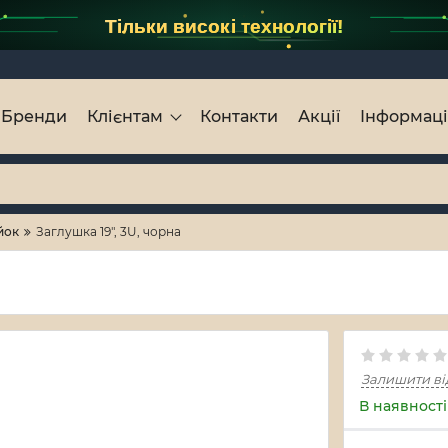
Тільки високі технології!
Бренди
Клієнтам
Контакти
Акції
Інформац
йок
Заглушка 19", 3U, чорна
Залишити ві
В наявності