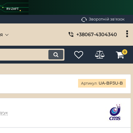
RV-ZAFT
Зворотній зв'язок
ія
+38067-4304340
0
UA-BP3U-B
Артикул:
дгук