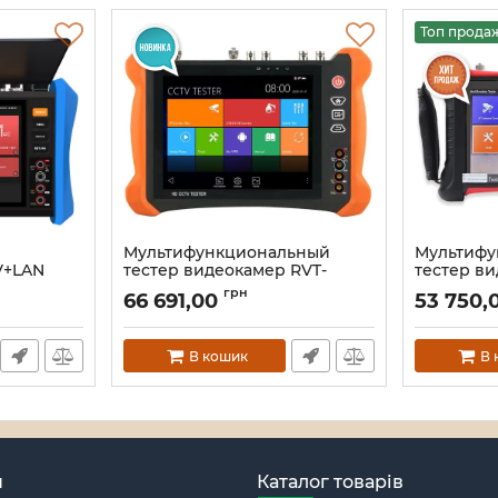
Топ прода
Мультифункциональный
Мультифу
V+LAN
тестер видеокамер RVT-
тестер в
E4T
Max10S-A2 с сенсорным
Max05S-M
грн
66 691,00
53 750,
), ультра
экраном Retina 2048x1536,
сенсорны
PoE++ элитная серия
1920x1200
Артикул:
A000329
Артикул:
A00
В кошик
В 
н
Каталог товарів