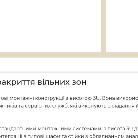
закриття вільних зон
ві монтажні конструкції з висотою 3U. Вона використ
тажників та сервісних служб, які виконують складання
и стандартними монтажними системами, а висота 3U д
нтеграції в типові шафи та стійки з обладнанням анал