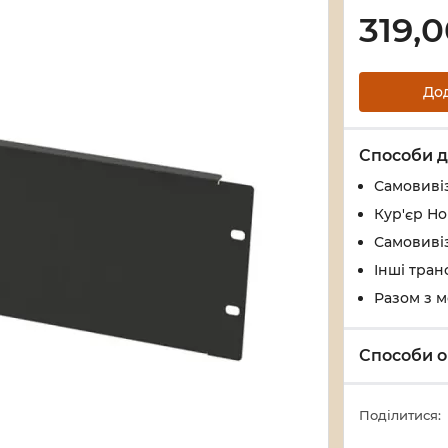
319,
До
Способи д
Самовивіз
Кур'єр Н
Самовивіз
Інші тран
Разом з 
Способи о
Поділитися: