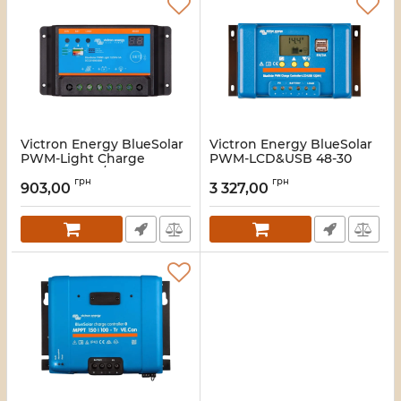
Victron Energy BlueSolar
Victron Energy BlueSolar
PWM-Light Charge
PWM-LCD&USB 48-30
Controller 12/24-5
Контролер заряду
грн
грн
Контролер заряду
903,00
3 327,00
Артикул:
16_116470
Артикул:
16_116471