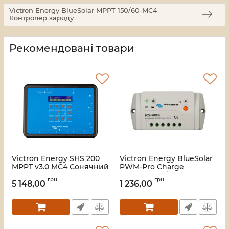
Victron Energy BlueSolar MPPT 150/60-MC4
Контролер заряду
Рекомендовані товари
Victron Energy SHS 200
Victron Energy BlueSolar
MPPT v3.0 MC4 Сонячний
PWM-Pro Charge
зарядний пристрій з
Controller 12/24-5
грн
грн
оплатою за фактом
Контролер заряду
5 148,00
1 236,00
використання
Артикул:
16_116472
Артикул:
16_119608