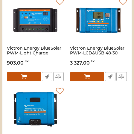
Victron Energy BlueSolar
Victron Energy BlueSolar
PWM-Light Charge
PWM-LCD&USB 48-30
Controller 12/24-5
Контролер заряду
грн
грн
Контролер заряду
903,00
3 327,00
Артикул:
16_116470
Артикул:
16_116471