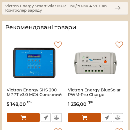
Victron Energy SmartSolar MPPT 150/70-MC4 VE.Can
Контролер заряду
Рекомендовані товари
Victron Energy SHS 200
Victron Energy BlueSolar
MPPT v3.0 MC4 Сонячний
PWM-Pro Charge
зарядний пристрій з
Controller 12/24-5
грн
грн
оплатою за фактом
Контролер заряду
5 148,00
1 236,00
використання
Артикул:
16_116472
Артикул:
16_119608