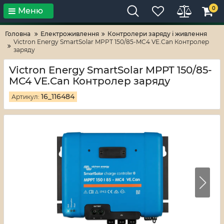
0
Меню
Тільки високі технології!
RV-ZAFT
Головна
Електроживлення
Контролери заряду і живлення
Victron Energy SmartSolar MPPT 150/85-MC4 VE.Can Контролер
заряду
Victron Energy SmartSolar MPPT 150/85-
MC4 VE.Can Контролер заряду
16_116484
Артикул: