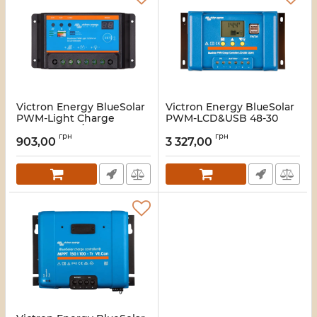
Victron Energy BlueSolar
Victron Energy BlueSolar
PWM-Light Charge
PWM-LCD&USB 48-30
Controller 12/24-5
Контролер заряду
грн
грн
Контролер заряду
903,00
3 327,00
Артикул:
16_116470
Артикул:
16_116471