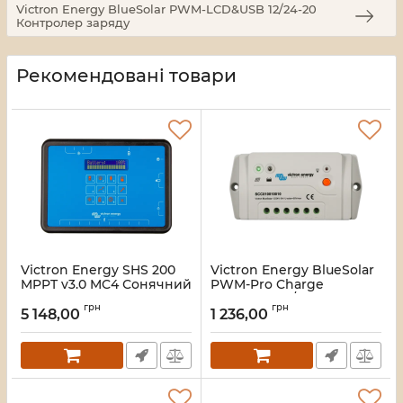
Victron Energy BlueSolar PWM-LCD&USB 12/24-20
Контролер заряду
Рекомендовані товари
Victron Energy SHS 200
Victron Energy BlueSolar
MPPT v3.0 MC4 Сонячний
PWM-Pro Charge
зарядний пристрій з
Controller 12/24-5
грн
грн
оплатою за фактом
Контролер заряду
5 148,00
1 236,00
використання
Артикул:
16_116472
Артикул:
16_119608