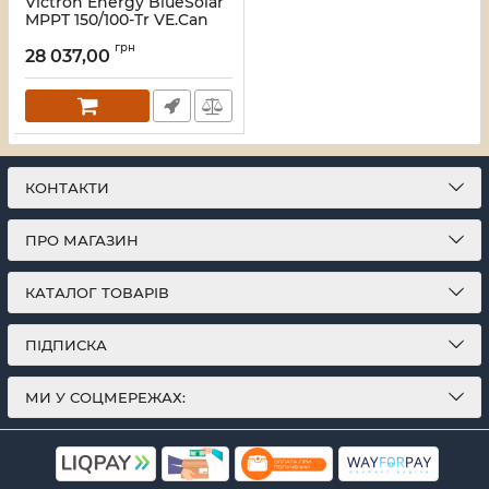
Victron Energy BlueSolar
MPPT 150/100-Tr VE.Can
Контролер заряду
грн
28 037,00
Артикул:
16_116460
КОНТАКТИ
ПРО МАГАЗИН
КАТАЛОГ ТОВАРІВ
ПІДПИСКА
МИ У СОЦМЕРЕЖАХ: