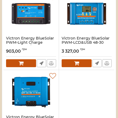
Victron Energy BlueSolar
Victron Energy BlueSolar
PWM-Light Charge
PWM-LCD&USB 48-30
Controller 12/24-5
Контролер заряду
грн
грн
Контролер заряду
903,00
3 327,00
Артикул:
16_116470
Артикул:
16_116471
Victron Energy BlueSolar