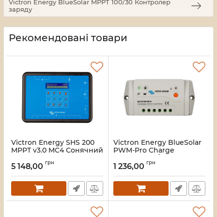
Victron Energy BlueSolar MPPT 100/30 Контролер
заряду
Рекомендовані товари
Victron Energy SHS 200
Victron Energy BlueSolar
MPPT v3.0 MC4 Сонячний
PWM-Pro Charge
зарядний пристрій з
Controller 12/24-5
грн
грн
оплатою за фактом
Контролер заряду
5 148,00
1 236,00
використання
Артикул:
16_116472
Артикул:
16_119608